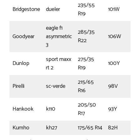
235/55
Bridgestone
dueler
101W
R19
eagle f1
285/35
Goodyear
asymmetric
106W
R22
3
sport maxx
275/35
Dunlop
100Y
rt 2
R19
215/65
Pirelli
sc-verde
98V
R16
205/50
Hankook
k110
93Y
R17
Kumho
kh27
175/65 R14
82H