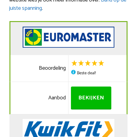
website lees je ook meer informatie over:
Band op de
juiste spanning
.
Beoordeling
Beste deal!
Aanbod
BEKIJKEN