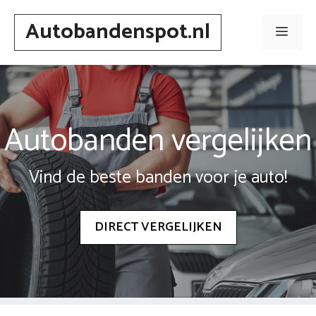
Spring
Autobandenspot.nl
naar
Men
inhoud
Autobanden vergelijken
Vind de beste banden voor je auto!
DIRECT VERGELIJKEN