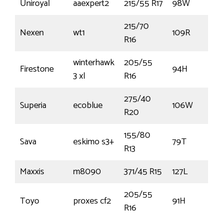
Uniroyal
aaexpert2
215/55 R17
98W
215/70
Nexen
wt1
109R
R16
winterhawk
205/55
Firestone
94H
3 xl
R16
275/40
Superia
ecoblue
106W
R20
155/80
Sava
eskimo s3+
79T
R13
Maxxis
m8090
371/45 R15
127L
205/55
Toyo
proxes cf2
91H
R16