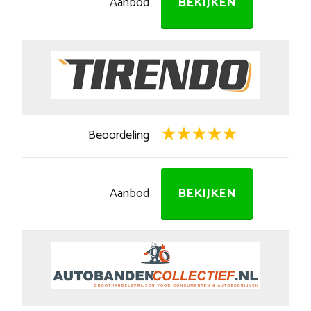
Aanbod
BEKIJKEN
Beoordeling
Aanbod
BEKIJKEN