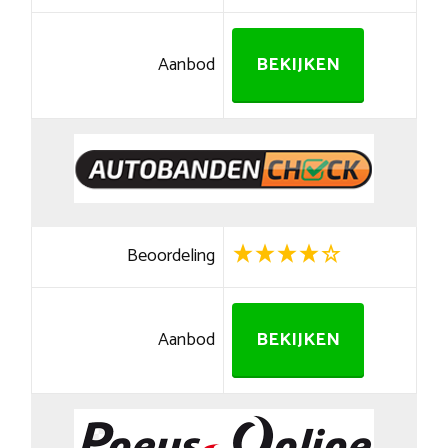
Aanbod
BEKIJKEN
Beoordeling
Aanbod
BEKIJKEN