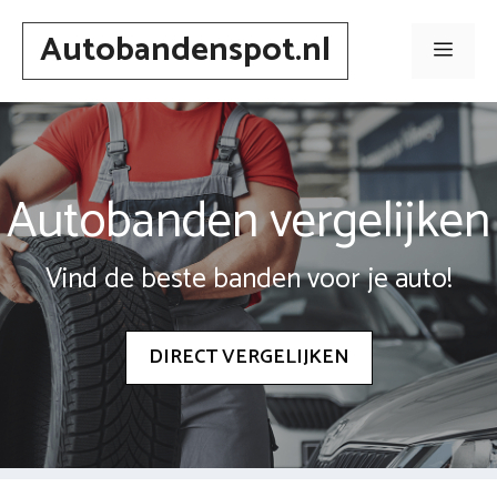
Spring
Autobandenspot.nl
naar
Men
inhoud
Autobanden vergelijken
Vind de beste banden voor je auto!
DIRECT VERGELIJKEN