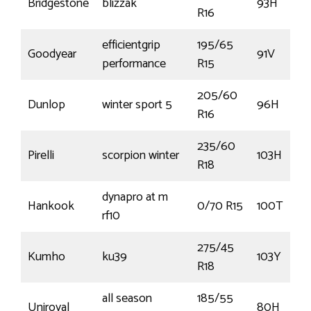
Bridgestone
blizzak
93H
R16
efficientgrip
195/65
Goodyear
91V
performance
R15
205/60
Dunlop
winter sport 5
96H
R16
235/60
Pirelli
scorpion winter
103H
R18
dynapro at m
Hankook
0/70 R15
100T
rf10
275/45
Kumho
ku39
103Y
R18
all season
185/55
Uniroyal
80H