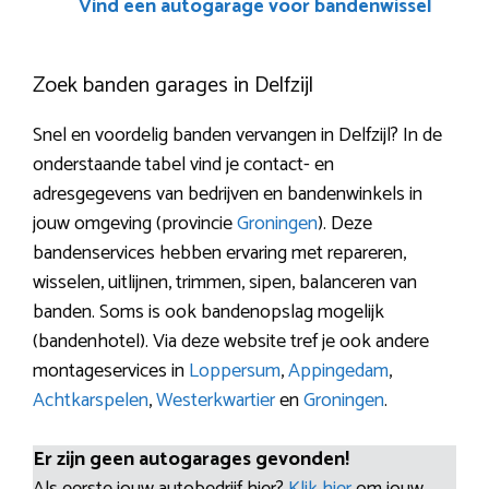
Vind een autogarage voor bandenwissel
Zoek banden garages in Delfzijl
Snel en voordelig banden vervangen in Delfzijl? In de
onderstaande tabel vind je contact- en
adresgegevens van bedrijven en bandenwinkels in
jouw omgeving (provincie
Groningen
). Deze
bandenservices hebben ervaring met repareren,
wisselen, uitlijnen, trimmen, sipen, balanceren van
banden. Soms is ook bandenopslag mogelijk
(bandenhotel). Via deze website tref je ook andere
montageservices in
Loppersum
,
Appingedam
,
Achtkarspelen
,
Westerkwartier
en
Groningen
.
Er zijn geen autogarages gevonden!
Als eerste jouw autobedrijf hier?
Klik hier
om jouw