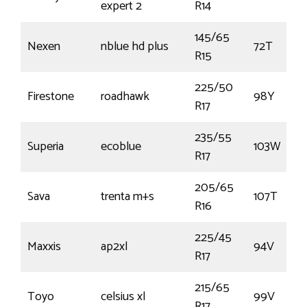
expert 2
R14
145/65
Nexen
nblue hd plus
72T
R15
225/50
Firestone
roadhawk
98Y
R17
235/55
Superia
ecoblue
103W
R17
205/65
Sava
trenta m+s
107T
R16
225/45
Maxxis
ap2xl
94V
R17
215/65
Toyo
celsius xl
99V
R17