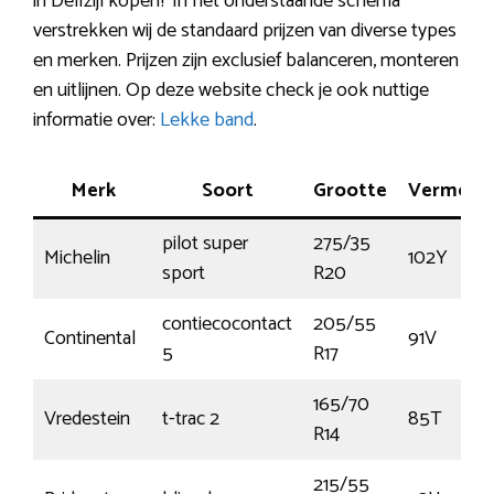
in Delfzijl kopen? In het onderstaande schema
verstrekken wij de standaard prijzen van diverse types
en merken. Prijzen zijn exclusief balanceren, monteren
en uitlijnen. Op deze website check je ook nuttige
informatie over:
Lekke band
.
Merk
Soort
Grootte
Vermoge
pilot super
275/35
Michelin
102Y
sport
R20
contiecocontact
205/55
Continental
91V
5
R17
165/70
Vredestein
t-trac 2
85T
R14
215/55