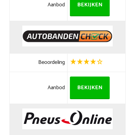
Aanbod
BEKIJKEN
Beoordeling
Aanbod
BEKIJKEN