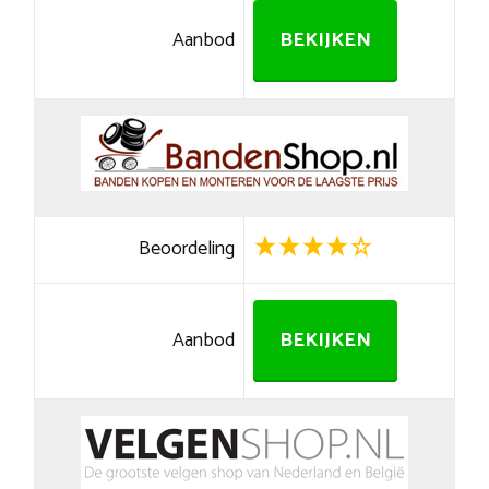
Aanbod
BEKIJKEN
Beoordeling
Aanbod
BEKIJKEN