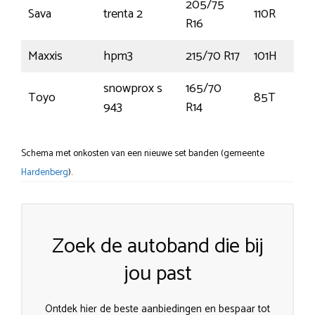
205/75
Sava
trenta 2
110R
R16
Maxxis
hpm3
215/70 R17
101H
snowprox s
165/70
Toyo
85T
943
R14
Schema met onkosten van een nieuwe set banden (gemeente
Hardenberg
).
Zoek de autoband die bij
jou past
Ontdek hier de beste aanbiedingen en bespaar tot