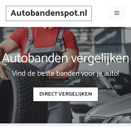
Spring
Autobandenspot.nl
naar
Men
inhoud
Autobanden vergelijken
Vind de beste banden voor je auto!
DIRECT VERGELIJKEN