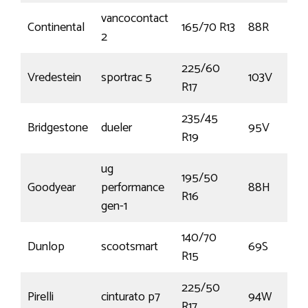
vancocontact
Continental
165/70 R13
88R
2
225/60
Vredestein
sportrac 5
103V
R17
235/45
Bridgestone
dueler
95V
R19
ug
195/50
Goodyear
performance
88H
R16
gen-1
140/70
Dunlop
scootsmart
69S
R15
225/50
Pirelli
cinturato p7
94W
R17