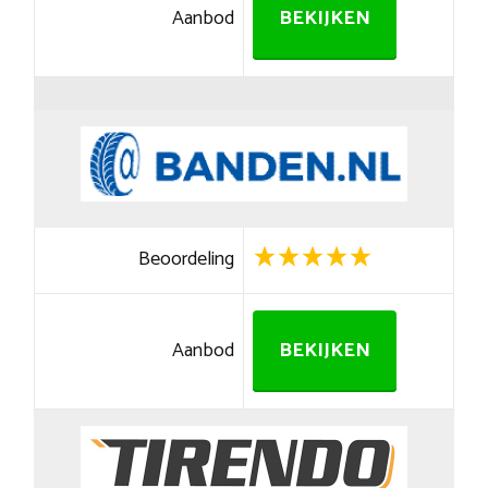
Aanbod
BEKIJKEN
Beoordeling
Aanbod
BEKIJKEN