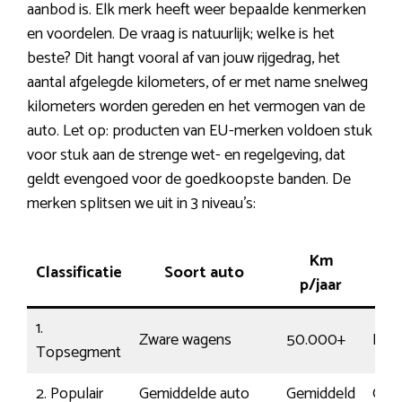
aanbod is. Elk merk heeft weer bepaalde kenmerken
en voordelen. De vraag is natuurlijk; welke is het
beste? Dit hangt vooral af van jouw rijgedrag, het
aantal afgelegde kilometers, of er met name snelweg
kilometers worden gereden en het vermogen van de
auto. Let op: producten van EU-merken voldoen stuk
voor stuk aan de strenge wet- en regelgeving, dat
geldt evengoed voor de goedkoopste banden. De
merken splitsen we uit in 3 niveau’s:
Km
Classificatie
Soort auto
R
p/jaar
1.
Zware wagens
50.000+
Pitti
Topsegment
2. Populair
Gemiddelde auto
Gemiddeld
Gew