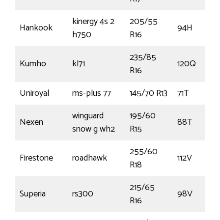
kinergy 4s 2
205/55
Hankook
94H
h750
R16
235/85
Kumho
kl71
120Q
R16
Uniroyal
ms-plus 77
145/70 R13
71T
winguard
195/60
Nexen
88T
snow g wh2
R15
255/60
Firestone
roadhawk
112V
R18
215/65
Superia
rs300
98V
R16