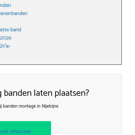
anden
izoenenbanden
uiste band
 2026
Q)/a>
g banden laten plaatsen?
j banden montage in Nijetrijne
aak afspraak