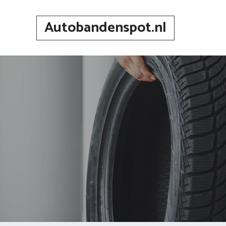
Spring
naar
Autobandenspot.nl
inhoud