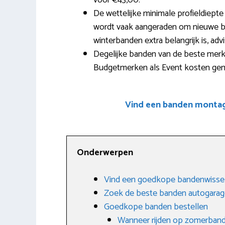
voor €43,00.
De wettelijke minimale profieldiept
wordt vaak aangeraden om nieuwe ba
winterbanden extra belangrijk is, adv
Degelijke banden van de beste merk
Budgetmerken als Event kosten gemi
Vind een banden montage
Onderwerpen
Vind een goedkope bandenwissel 
Zoek de beste banden autogarage 
Goedkope banden bestellen
Wanneer rijden op zomerban