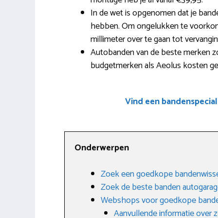
montage heb je al vanaf €39,95.
In de wet is opgenomen dat je band
hebben. Om ongelukken te voorkom
millimeter over te gaan tot vervangi
Autobanden van de beste merken zoal
budgetmerken als Aeolus kosten ge
Vind een bandenspecial
Onderwerpen
Zoek een goedkope bandenwiss
Zoek de beste banden autogara
Webshops voor goedkope band
Aanvullende informatie over