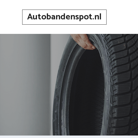
Spring
naar
Autobandenspot.nl
inhoud