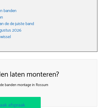
son banden
en
an de de juiste band
ugustus 2026
wissel
en laten monteren?
ijnde banden montage in Rossum
aak afspraak