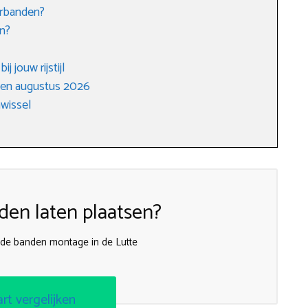
erbanden?
n?
j jouw rijstijl
gen augustus 2026
wissel
en laten plaatsen?
jnde banden montage in de Lutte
art vergelijken