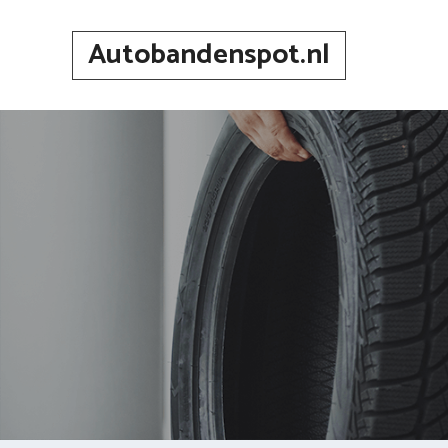
Spring
naar
Autobandenspot.nl
inhoud