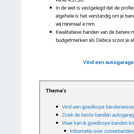
vanaf €37,50.
In de wet is vastgelegd dat de profi
algehele is het verstandig om je ban
wij minimaal 4 mm.
Kwalitatieve banden van de betere m
budgetmerken als Debica scoor je al
Vind een autogarage
Thema’s
Vind een goedkope bandenwissel
Zoek de beste banden autogarag
Waar kan ik goedkope banden k
Informatie over zomerbanden