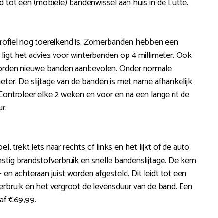
d tot een (mobiele) bandenwissel aan huis in de Lutte.
 profiel nog toereikend is. Zomerbanden hebben een
 ligt het advies voor winterbanden op 4 millimeter. Ook
worden nieuwe banden aanbevolen. Onder normale
ter. De slijtage van de banden is met name afhankelijk
n. Controleer elke 2 weken en voor en na een lange rit de
r.
l, trekt iets naar rechts of links en het lijkt of de auto
nstig brandstofverbruik en snelle bandenslijtage. De kern
 en achteraan juist worden afgesteld. Dit leidt tot een
erbruik en het vergroot de levensduur van de band. Een
naf €69,99.