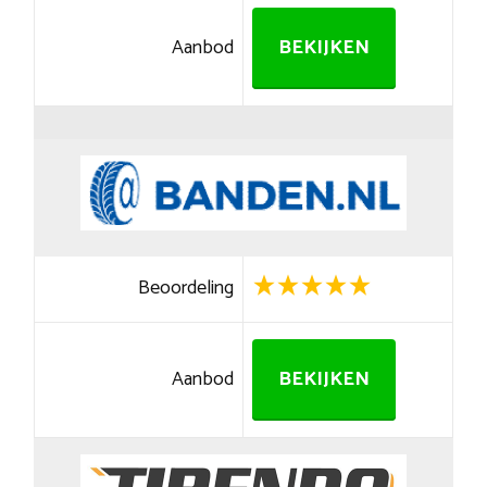
Aanbod
BEKIJKEN
Beoordeling
Aanbod
BEKIJKEN