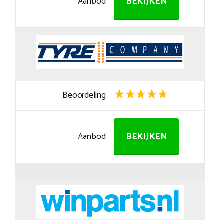
Aanbod
BEKIJKEN
Beoordeling
Aanbod
BEKIJKEN