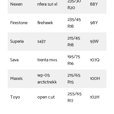
235/30
Nexen
nfera su1 xl
88Y
R20
235/45
Firestone
firehawk
98Y
R18
215/45
Superia
sa37
93W
R18
195/75
Sava
trenta m+s
107Q
R16
wp-05
215/65
Maxxis
100H
arctictrekk
R15
255/65
Toyo
open c.ut
102H
R17