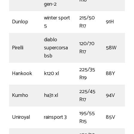
R16
gen-2
winter sport
215/50
Dunlop
91H
5
R17
diablo
120/70
Pirelli
supercorsa
58W
R17
bsb
225/35
Hankook
k120 xl
88Y
R19
225/45
Kumho
ha31 xl
94V
R17
195/55
Uniroyal
rainsport 3
85V
R15