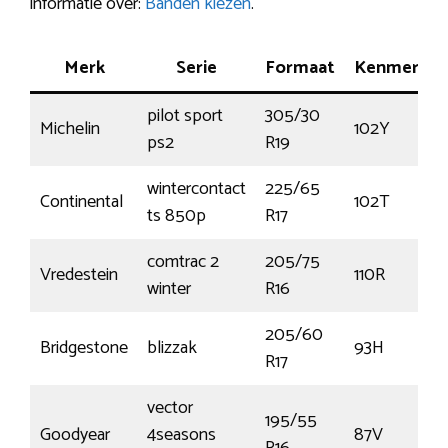
informatie over:
Banden kiezen
.
Merk
Serie
Formaat
Kenmerk
pilot sport
305/30
Michelin
102Y
ps2
R19
wintercontact
225/65
Continental
102T
ts 850p
R17
comtrac 2
205/75
Vredestein
110R
winter
R16
205/60
Bridgestone
blizzak
93H
R17
vector
195/55
Goodyear
4seasons
87V