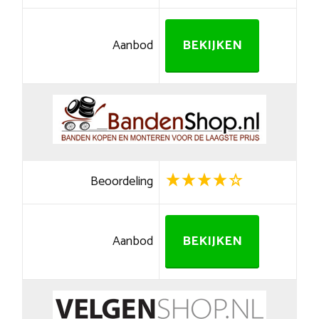
Aanbod
BEKIJKEN
Beoordeling
Aanbod
BEKIJKEN