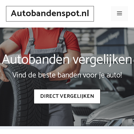
Spring
Autobandenspot.nl
naar
Men
inhoud
Autobanden vergelijken
Vind de beste banden voor je auto!
DIRECT VERGELIJKEN