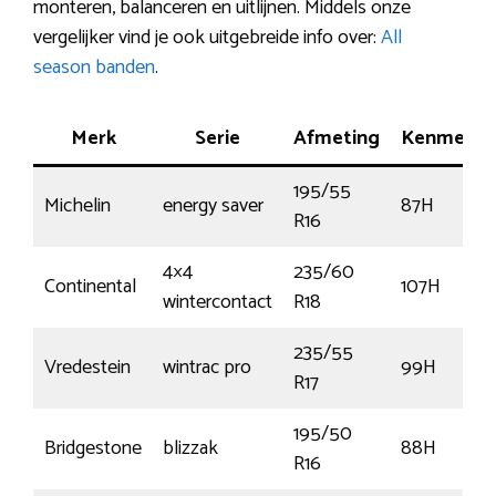
monteren, balanceren en uitlijnen. Middels onze
vergelijker vind je ook uitgebreide info over:
All
season banden
.
Merk
Serie
Afmeting
Kenmerk
195/55
Michelin
energy saver
87H
R16
4×4
235/60
Continental
107H
wintercontact
R18
235/55
Vredestein
wintrac pro
99H
R17
195/50
Bridgestone
blizzak
88H
R16