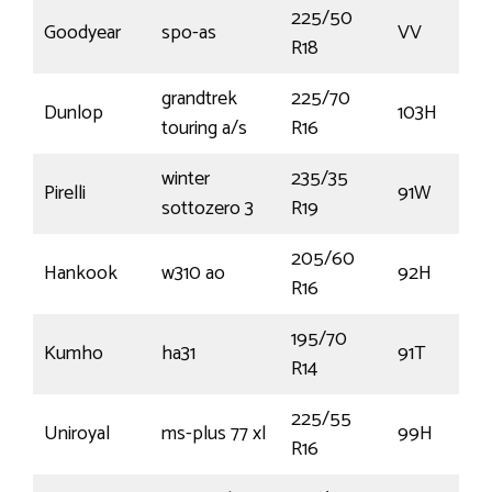
225/50
Goodyear
spo-as
VV
R18
grandtrek
225/70
Dunlop
103H
touring a/s
R16
winter
235/35
Pirelli
91W
sottozero 3
R19
205/60
Hankook
w310 ao
92H
R16
195/70
Kumho
ha31
91T
R14
225/55
Uniroyal
ms-plus 77 xl
99H
R16