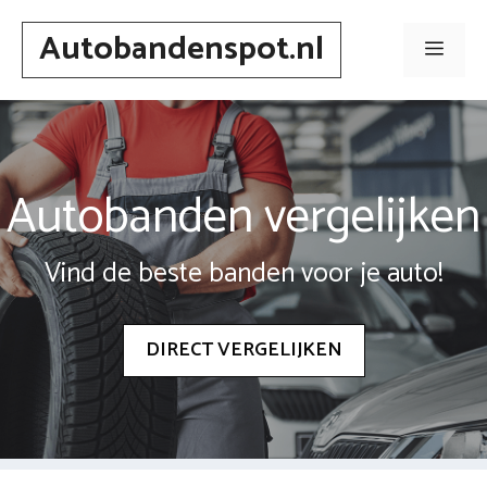
Spring
Autobandenspot.nl
naar
Men
inhoud
Autobanden vergelijken
Vind de beste banden voor je auto!
DIRECT VERGELIJKEN