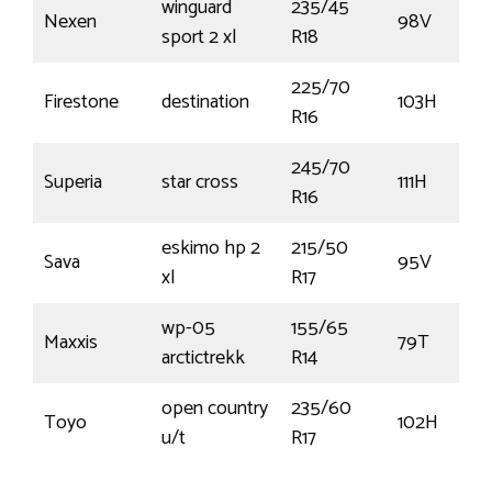
winguard
235/45
Nexen
98V
sport 2 xl
R18
225/70
Firestone
destination
103H
R16
245/70
Superia
star cross
111H
R16
eskimo hp 2
215/50
Sava
95V
xl
R17
wp-05
155/65
Maxxis
79T
arctictrekk
R14
open country
235/60
Toyo
102H
u/t
R17