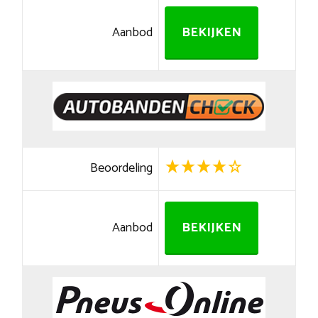
Aanbod
BEKIJKEN
Beoordeling
Aanbod
BEKIJKEN