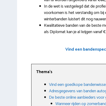
kan al worden uitgevoerd vanaf €44,
In de wet is vastgelegd dat de prof
voorkomen is het verstandig om bij e
winterbanden luistert dit nog nauwe
Kwalitatieve banden van de beste me
als Diplomat kan je al krijgen vanaf 
Vind een bandenspeci
Thema’s
Vind een goedkope bandenwisse
Adresgegevens van banden auto
De beste online aanbieders voo
Wanneer rijden op zomerban