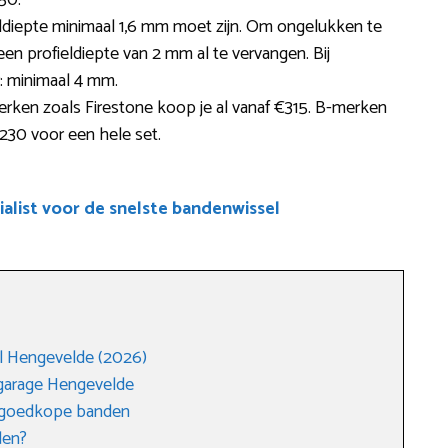
50.
ieldiepte minimaal 1,6 mm moet zijn. Om ongelukken te
en profieldiepte van 2 mm al te vervangen. Bij
r: minimaal 4 mm.
rken zoals Firestone koop je al vanaf €315. B-merken
€230 voor een hele set.
alist voor de snelste bandenwissel
l Hengevelde (2026)
garage Hengevelde
r goedkope banden
den?