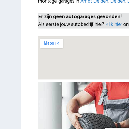
montage-garages in
Ambt Delden
,
Delden
,
Er zijn geen autogarages gevonden!
Als eerste jouw autobedrijf hier?
Klik hier
om