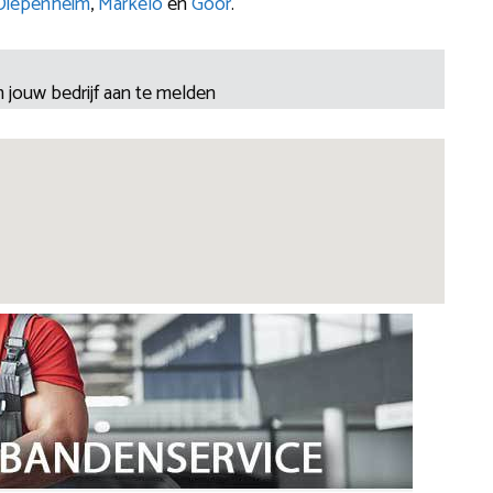
Diepenheim
,
Markelo
en
Goor
.
 jouw bedrijf aan te melden