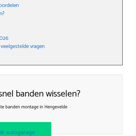
voordelen
n?
2026
 veelgestelde vragen
nel banden wisselen?
ste banden montage in Hengevelde
ek autogarage