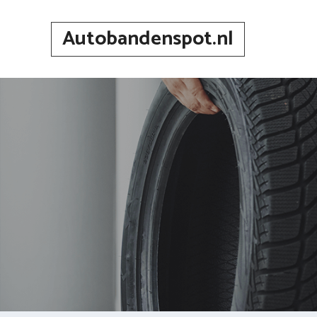
Spring
naar
Autobandenspot.nl
inhoud