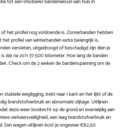
tie tot een (mobiele) bandenwissel aan huis in
 of het profiel nog voldoende is. Zomerbanden hebben
het profiel van winterbanden extra belangrijk is,
den versleten, uitgedroogd of beschadigd zijn dien je
is dat na zo’n 37.500 kilometer. Hoe lang de banden
wegdek. Check om de 2 weken de bandenspanning om de
n stabiele wegligging, trekt naar 1 kant en het lijkt of de
dig brandstofverbruik en abnormale slijtage. Uitlijnen
odat deze weer loodrecht op de grond en evenwijdig aan
etere verkeersveiligheid, een laag brandstofverbruik en
. Een wagen uitlijnen kost je ongeveer €82,50.