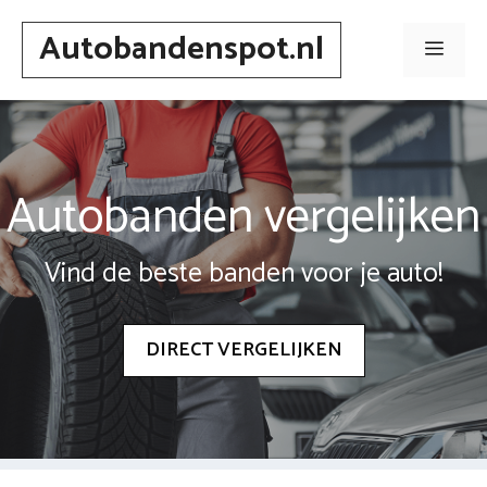
Spring
Autobandenspot.nl
naar
Men
inhoud
Autobanden vergelijken
Vind de beste banden voor je auto!
DIRECT VERGELIJKEN