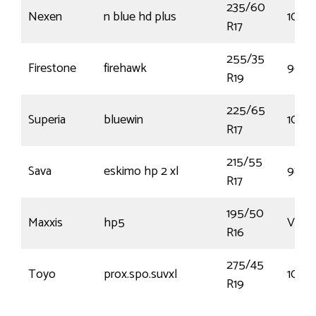
235/60
Nexen
n blue hd plus
102H
R17
255/35
Firestone
firehawk
96Y
R19
225/65
Superia
bluewin
102H
R17
215/55
Sava
eskimo hp 2 xl
98V
R17
195/50
Maxxis
hp5
V88
R16
275/45
Toyo
prox.spo.suvxl
108Y
R19