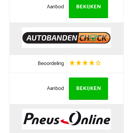
Aanbod
BEKIJKEN
Beoordeling
Aanbod
BEKIJKEN