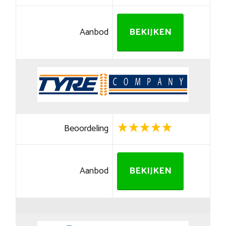
Aanbod
BEKIJKEN
Beoordeling
Aanbod
BEKIJKEN