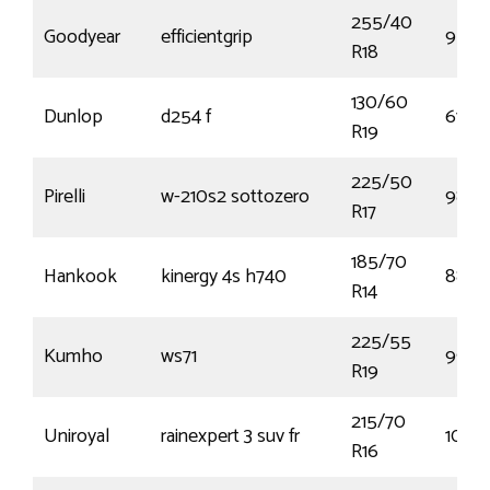
255/40
Goodyear
efficientgrip
95Y
R18
130/60
Dunlop
d254 f
61H
R19
225/50
Pirelli
w-210s2 sottozero
98H
R17
185/70
Hankook
kinergy 4s h740
88T
R14
225/55
Kumho
ws71
99H
R19
215/70
Uniroyal
rainexpert 3 suv fr
100V
R16