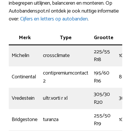
inbegrepen uitlijnen, balanceren en monteren. Op
Autobandenspot.nl ontdek je ook nuttige informatie
over:
Cijfers en letters op autobanden
.
Merk
Type
Grootte
Pre
225/55
Michelin
crossclimate
102V
R18
contipremiumcontact
195/60
Continental
89V
2
R16
305/30
Vredestein
ultr.vorti r xl
305/
R20
255/50
Bridgestone
turanza
107Y
R19