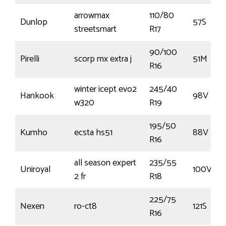
arrowmax
110/80
Dunlop
57S
streetsmart
R17
90/100
Pirelli
scorp mx extra j
51M
R16
winter icept evo2
245/40
Hankook
98V
w320
R19
195/50
Kumho
ecsta hs51
88V
R16
all season expert
235/55
Uniroyal
100V
2 fr
R18
225/75
Nexen
ro-ct8
121S
R16