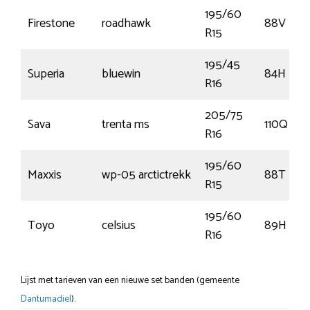
195/60
Firestone
roadhawk
88V
R15
195/45
Superia
bluewin
84H
R16
205/75
Sava
trenta ms
110Q
R16
195/60
Maxxis
wp-05 arctictrekk
88T
R15
195/60
Toyo
celsius
89H
R16
Lijst met tarieven van een nieuwe set banden (gemeente
Dantumadiel
).