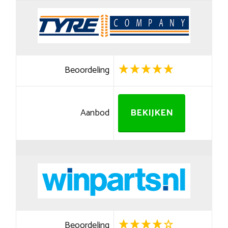
Beoordeling
Aanbod
BEKIJKEN
Beoordeling