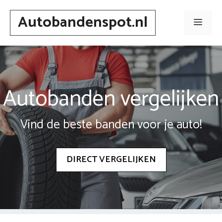
Spring
Autobandenspot.nl
naar
Men
inhoud
Autobanden vergelijken
Vind de beste banden voor je auto!
DIRECT VERGELIJKEN