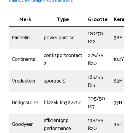
Milieuvriendelijke autobanden
.
Merk
Type
Grootte
Kenmer
120/70
Michelin
power pure sc
58P
R12
contisportcontact
275/35
Continental
102Y
2
R20
185/55
Vredestein
sportrac 5
82H
R15
205/50
Bridgestone
blizzak lm32 actie
93H
R17
efficientgrip
195/55
Goodyear
95H
performance
R20