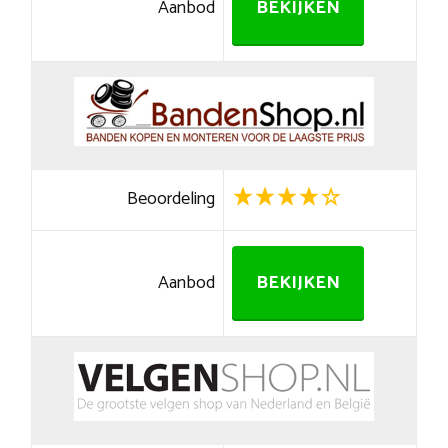
Aanbod
BEKIJKEN
Beoordeling
Aanbod
BEKIJKEN