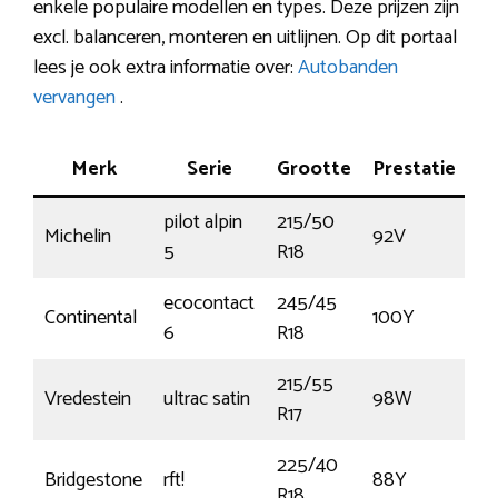
enkele populaire modellen en types. Deze prijzen zijn
excl. balanceren, monteren en uitlijnen. Op dit portaal
lees je ook extra informatie over:
Autobanden
vervangen
.
Merk
Serie
Grootte
Prestatie
Ta
pilot alpin
215/50
Michelin
92V
€1
5
R18
ecocontact
245/45
Continental
100Y
€1
6
R18
215/55
Vredestein
ultrac satin
98W
€
R17
225/40
Bridgestone
rft!
88Y
€1
R18