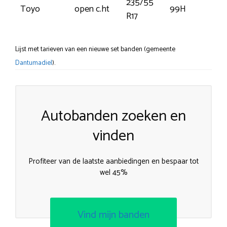
235/55
Toyo
open c.ht
99H
€1
R17
Lijst met tarieven van een nieuwe set banden (gemeente
Dantumadiel
).
Autobanden zoeken en
vinden
Profiteer van de laatste aanbiedingen en bespaar tot
wel 45%
Vind mijn banden