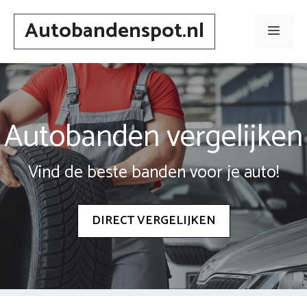
Spring
Autobandenspot.nl
naar
Men
inhoud
Autobanden vergelijken
Vind de beste banden voor je auto!
DIRECT VERGELIJKEN