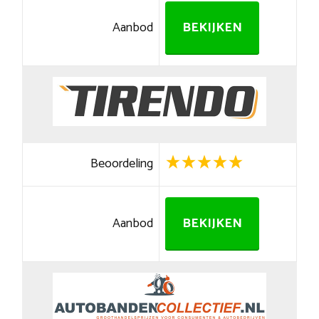
Aanbod
BEKIJKEN
Beoordeling
Aanbod
BEKIJKEN