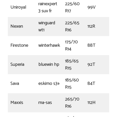
rainexpert
225/60
Uniroyal
99V
€1
3 suv fr
R17
winguard
225/65
Nexen
112R
€
wt1
R16
175/70
Firestone
winterhawk
88T
€
R14
185/65
Superia
bluewin hp
92T
€4
R15
185/60
Sava
eskimo s3+
84T
€
R15
265/70
Maxxis
ma-sas
112H
€1
R16