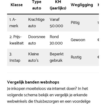
Type
KM
Klasse
Wegligging
Kos
auto
(jaarlijks)
1. A-
Krachtige
Vanaf
Pittig
189
merk
auto
50.000
2. Prijs-
Doorsnee
Rond
Gewoon
€110
kwaliteit
auto
30.000
3.
Kleine
Beperkt
Rustig
€60
Instap
auto’s
gebruik
Vergelijk banden webshops
Je inkopen moeiteloos via internet doen? In het
volgende schema bekijk en vergelijk je erkende
webwinkels die thuisbezorgen en een voordelige