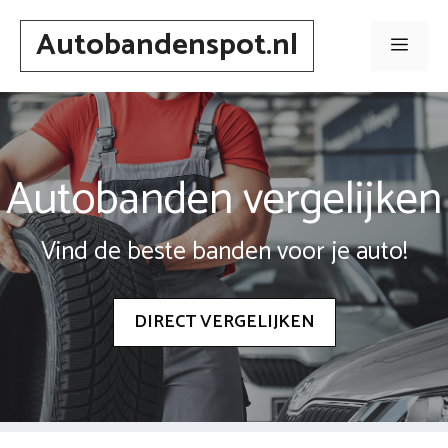
Spring
Autobandenspot.nl
naar
Men
inhoud
Autobanden vergelijken
Vind de beste banden voor je auto!
DIRECT VERGELIJKEN