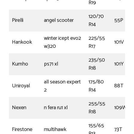
R19
120/70
Pirelli
angel scooter
55P
R14
winter icept evo2
225/55
Hankook
101V
w320
R17
235/50
Kumho
ps71 xl
101Y
R18
all season expert
175/80
Uniroyal
88T
2
R14
255/55
Nexen
n fera ru1 xl
109W
R18
155/65
Firestone
multihawk
73T
R13