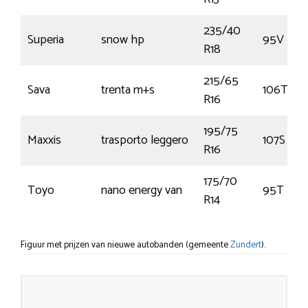
235/40
Superia
snow hp
95V
R18
215/65
Sava
trenta m+s
106T
R16
195/75
Maxxis
trasporto leggero
107S
R16
175/70
Toyo
nano energy van
95T
R14
Figuur met prijzen van nieuwe autobanden (gemeente
Zundert
).