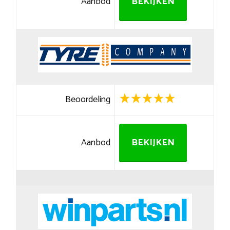
Aanbod
BEKIJKEN
Beoordeling
Aanbod
BEKIJKEN