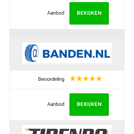
Aanbod
BEKIJKEN
Beoordeling
Aanbod
BEKIJKEN