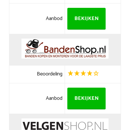
Aanbod
BEKIJKEN
Beoordeling
Aanbod
BEKIJKEN