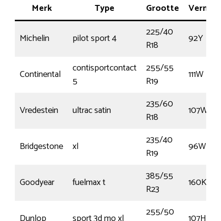
Merk
Type
Grootte
Vermog
225/40
Michelin
pilot sport 4
92Y
R18
contisportcontact
255/55
Continental
111W
5
R19
235/60
Vredestein
ultrac satin
107W
R18
235/40
Bridgestone
xl
96W
R19
385/55
Goodyear
fuelmax t
160K
R23
255/50
Dunlop
sport 3d mo xl
107H