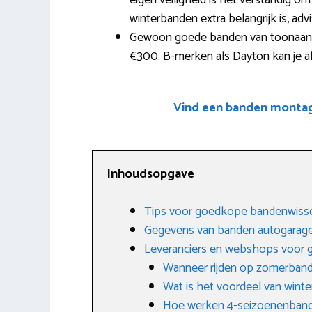
eigen veiligheid is het verstandig o
winterbanden extra belangrijk is, adv
Gewoon goede banden van toonaange
€300. B-merken als Dayton kan je al 
Vind een banden montage
Inhoudsopgave
Tips voor goedkope bandenwisse
Gegevens van banden autogarage
Leveranciers en webshops voor
Wanneer rijden op zomerban
Wat is het voordeel van wint
Hoe werken 4-seizoenenban