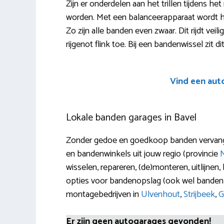
Zijn er onderdelen aan het trillen tijdens 
worden. Met een balanceerapparaat wordt he
Zo zijn alle banden even zwaar. Dit rijdt ve
rijgenot flink toe. Bij een bandenwissel zit 
Vind een aut
Lokale banden garages in Bavel
Zonder gedoe en goedkoop banden vervangen 
en bandenwinkels uit jouw regio (provincie
wisselen, repareren, (de)monteren, uitlijnen
opties voor bandenopslag (ook wel bandenho
montagebedrijven in
Ulvenhout
,
Strijbeek
,
G
Er zijn geen autogarages gevonden!