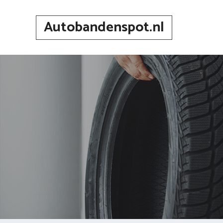
Spring
naar
Autobandenspot.nl
inhoud