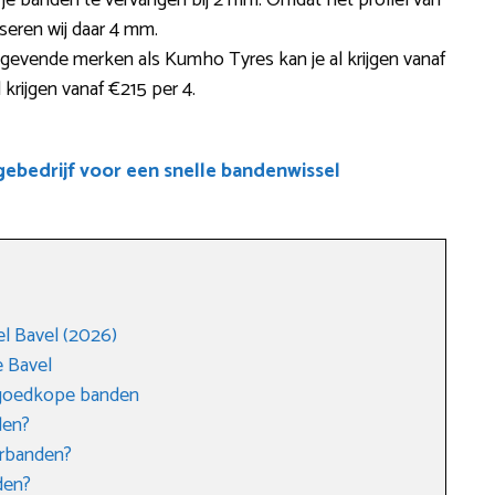
m je banden te vervangen bij 2 mm. Omdat het profiel van
iseren wij daar 4 mm.
vende merken als Kumho Tyres kan je al krijgen vanaf
krijgen vanaf €215 per 4.
bedrijf voor een snelle bandenwissel
l Bavel (2026)
 Bavel
 goedkope banden
den?
erbanden?
den?