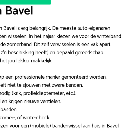
n Bavel
 in Bavel is erg belangrijk. De meeste auto-eigenaren
ten wisselen. In het najaar kiezen we voor de winterband
e zomerband. Dit zelf verwisselen is een vak apart.
ot z’n beschikking heeft) en bepaald gereedschap.
et jou lekker makkelijk:
op een professionele manier gemonteerd worden.
hoeft niet te sjouwen met zware banden.
ig (krik, profieldieptemeter, etc.).
en krijgen nieuwe ventielen.
 banden.
omer-, of wintercheck.
kiezen voor een (mobiele) bandenwissel aan huis in Bavel.