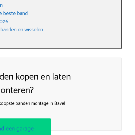
en
e beste band
2026
 banden en wisselen
den kopen en laten
onteren?
dkoopste banden montage in Bavel
nd een garage