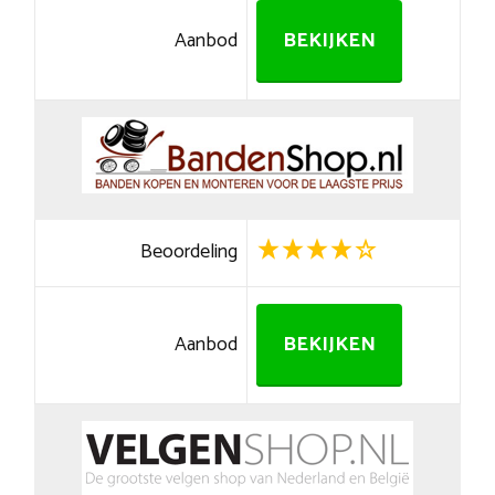
Aanbod
BEKIJKEN
Beoordeling
Aanbod
BEKIJKEN