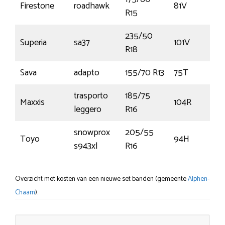
Firestone
roadhawk
81V
R15
235/50
Superia
sa37
101V
R18
Sava
adapto
155/70 R13
75T
trasporto
185/75
Maxxis
104R
leggero
R16
snowprox
205/55
Toyo
94H
s943xl
R16
Overzicht met kosten van een nieuwe set banden (gemeente
Alphen-
Chaam
).