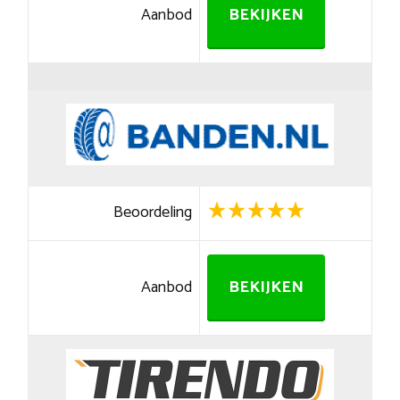
Aanbod
BEKIJKEN
Beoordeling
Aanbod
BEKIJKEN