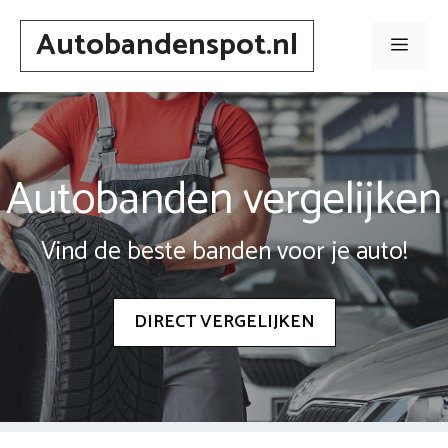
Spring
Autobandenspot.nl
naar
Men
inhoud
Autobanden vergelijken
Vind de beste banden voor je auto!
DIRECT VERGELIJKEN