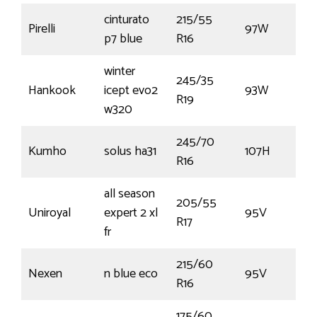
cinturato
215/55
Pirelli
97W
€
p7 blue
R16
winter
245/35
Hankook
icept evo2
93W
R19
w320
245/70
Kumho
solus ha31
107H
R16
all season
205/55
Uniroyal
expert 2 xl
95V
R17
fr
215/60
Nexen
n blue eco
95V
R16
175/60