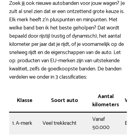
Zoek jij ook nieuwe autobanden voor jouw wagen? Je
zult al snel zien dat er een ontzettend grote keuze is.
Elk merk heeft z’n pluspunten en minpunten. Met
welke band ben ik het beste geholpen? Dat wordt
bepaald door rijstijl (rustig of dynamisch), het aantal
kilometer per jaar dat je rijdt, of je voornamelijk op de
snelweg rijdt en de eigenschappen van de auto. Let
op: producten van EU-merken zijn van uitstekende
kwaliteit, zelfs de goedkoopste banden. De banden
verdelen we onder in 3 classificaties:
Aantal
Klasse
Soort auto
Weg
kilometers
Vanaf
1. A-merk
Veel trekkracht
Ener
50.000