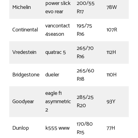
power slick
200/55
Michelin
78W
evo rear
R17
vancontact
195/75
Continental
107R
4season
R16
265/70
Vredestein
quatrac 5
112H
€
R16
265/60
Bridgestone
dueler
110H
R18
eagle f1
285/25
Goodyear
asymmetric
93Y
R20
2
170/80
Dunlop
k555 www
77H
R15