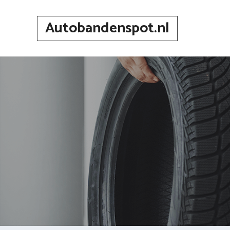
Spring
naar
Autobandenspot.nl
inhoud