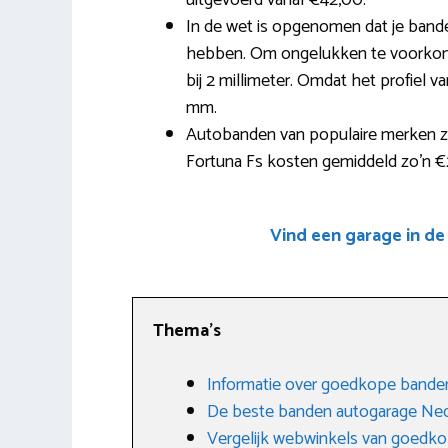
uitgevoerd vanaf €42,00.
In de wet is opgenomen dat je band
hebben. Om ongelukken te voorko
bij 2 millimeter. Omdat het profiel va
mm.
Autobanden van populaire merken zoa
Fortuna Fs kosten gemiddeld zo’n €2
Vind een garage in de
Thema’s
Informatie over goedkope bande
De beste banden autogarage Ne
Vergelijk webwinkels van goedk