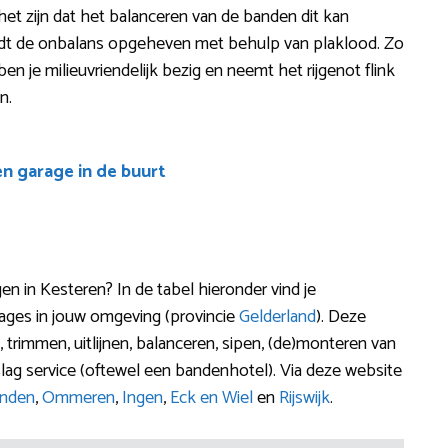
 het zijn dat het balanceren van de banden dit kan
rdt de onbalans opgeheven met behulp van plaklood. Zo
, ben je milieuvriendelijk bezig en neemt het rijgenot flink
n.
en garage in de buurt
 in Kesteren? In de tabel hieronder vind je
ages in jouw omgeving (provincie
Gelderland
). Deze
trimmen, uitlijnen, balanceren, sipen, (de)monteren van
ag service (oftewel een bandenhotel). Via deze website
enden
,
Ommeren
,
Ingen
,
Eck en Wiel
en
Rijswijk
.