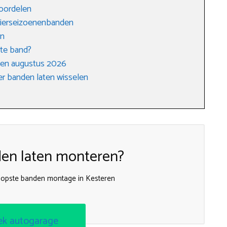
voordelen
vierseizoenenbanden
en
ste band?
gen augustus 2026
r banden laten wisselen
en laten monteren?
oopste banden montage in Kesteren
ek autogarage