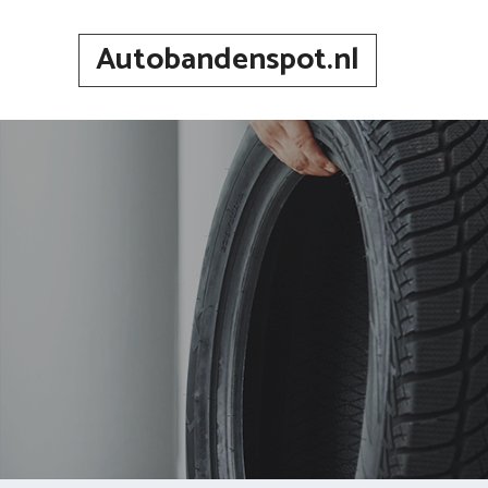
Spring
naar
Autobandenspot.nl
inhoud