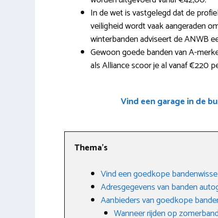
worden uitgevoerd vanaf €42,00.
In de wet is vastgelegd dat de profi
veiligheid wordt vaak aangeraden om
winterbanden adviseert de ANWB een
Gewoon goede banden van A-merken 
als Alliance scoor je al vanaf €220 pe
Vind een garage in de b
Thema’s
Vind een goedkope bandenwissel
Adresgegevens van banden autog
Aanbieders van goedkope banden
Wanneer rijden op zomerban