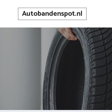
Spring
naar
Autobandenspot.nl
inhoud