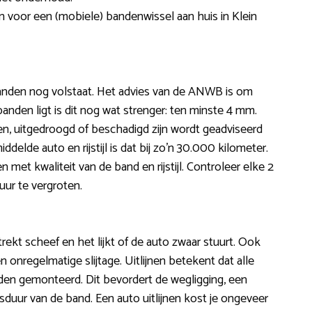
zen voor een (mobiele) bandenwissel aan huis in Klein
banden nog volstaat. Het advies van de ANWB is om
anden ligt is dit nog wat strenger: ten minste 4 mm.
, uitgedroogd of beschadigd zijn wordt geadviseerd
lde auto en rijstijl is dat bij zo’n 30.000 kilometer.
et kwaliteit van de band en rijstijl. Controleer elke 2
ur te vergroten.
, trekt scheef en het lijkt of de auto zwaar stuurt. Ook
onregelmatige slijtage. Uitlijnen betekent dat alle
rden gemonteerd. Dit bevordert de wegligging, een
duur van de band. Een auto uitlijnen kost je ongeveer