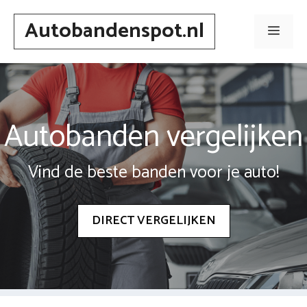
Spring
Autobandenspot.nl
naar
Men
inhoud
Autobanden vergelijken
Vind de beste banden voor je auto!
DIRECT VERGELIJKEN