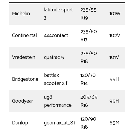
latitude sport
235/55
Michelin
101W
3
R19
235/60
Continental
4x4contact
102V
R17
235/50
Vredestein
quatrac 5
101V
R18
battlax
120/70
Bridgestone
55H
scooter 2 f
R14
ug8
205/65
Goodyear
95H
performance
R16
120/90
Dunlop
geomax_at_81
65M
R18