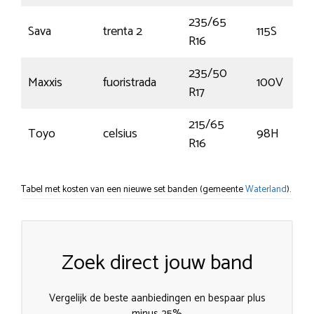
235/65
Sava
trenta 2
115S
R16
235/50
Maxxis
fuoristrada
100V
R17
215/65
Toyo
celsius
98H
R16
Tabel met kosten van een nieuwe set banden (gemeente
Waterland
).
Zoek direct jouw band
Vergelijk de beste aanbiedingen en bespaar plus
minus 25%