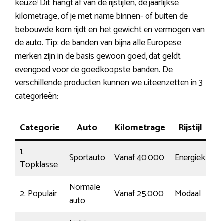
keuze! Dit hangt af van de rijstijlen, de jaarlijkse
kilometrage, of je met name binnen- of buiten de
bebouwde kom rijdt en het gewicht en vermogen van
de auto. Tip: de banden van bijna alle Europese
merken zijn in de basis gewoon goed, dat geldt
evengoed voor de goedkoopste banden. De
verschillende producten kunnen we uiteenzetten in 3
categorieën:
Categorie
Auto
Kilometrage
Rijstijl
K
1.
Sportauto
Vanaf 40.000
Energiek
1
Topklasse
Normale
2. Populair
Vanaf 25.000
Modaal
€
auto