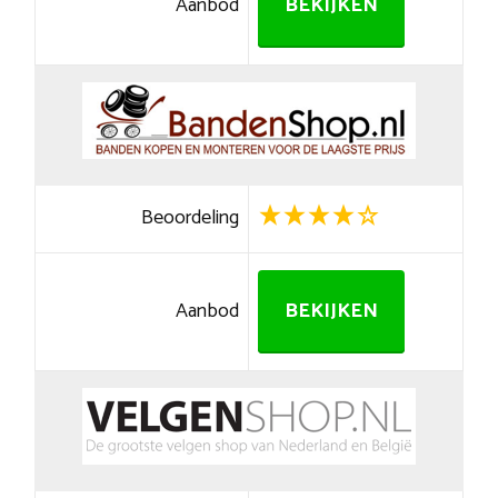
Aanbod
BEKIJKEN
Beoordeling
Aanbod
BEKIJKEN