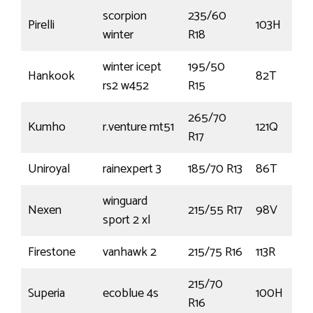
scorpion
235/60
Pirelli
103H
winter
R18
winter icept
195/50
Hankook
82T
rs2 w452
R15
265/70
Kumho
r.venture mt51
121Q
R17
Uniroyal
rainexpert 3
185/70 R13
86T
winguard
Nexen
215/55 R17
98V
sport 2 xl
Firestone
vanhawk 2
215/75 R16
113R
215/70
Superia
ecoblue 4s
100H
R16