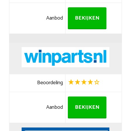
Aanbod
BEKIJKEN
Beoordeling
Aanbod
BEKIJKEN