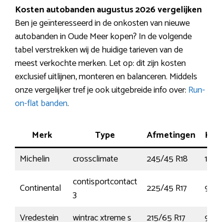
Kosten autobanden augustus 2026 vergelijken
Ben je geïnteresseerd in de onkosten van nieuwe
autobanden in Oude Meer kopen? In de volgende
tabel verstrekken wij de huidige tarieven van de
meest verkochte merken. Let op: dit zijn kosten
exclusief uitlijnen, monteren en balanceren. Middels
onze vergelijker tref je ook uitgebreide info over:
Run-
on-flat banden
.
Merk
Type
Afmetingen
Ken
Michelin
crossclimate
245/45 R18
100
contisportcontact
Continental
225/45 R17
91Y
3
Vredestein
wintrac xtreme s
215/65 R17
99V