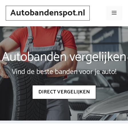
Spring
Autobandenspot.nl
naar
Men
inhoud
Autobanden vergelijken
Vind de beste banden voor je auto!
DIRECT VERGELIJKEN