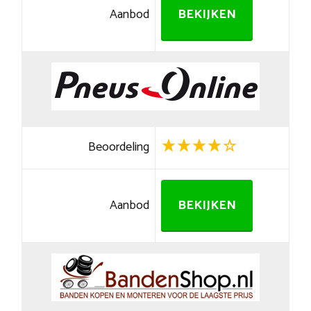
Aanbod
BEKIJKEN
Beoordeling
Aanbod
BEKIJKEN