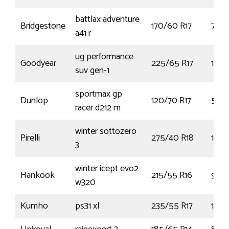
battlax adventure
Bridgestone
170/60 R17
72W
a41 r
ug performance
Goodyear
225/65 R17
106
suv gen-1
sportmax gp
Dunlop
120/70 R17
58W
racer d212 m
winter sottozero
Pirelli
275/40 R18
103V
3
winter icept evo2
Hankook
215/55 R16
97V
w320
Kumho
ps31 xl
235/55 R17
103