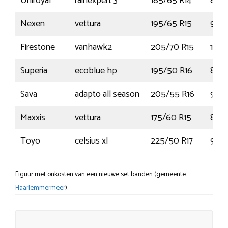
Uniroyal
rainexpert 3
185/65 R14
86H
Nexen
vettura
195/65 R15
91H
Firestone
vanhawk2
205/70 R15
106
Superia
ecoblue hp
195/50 R16
84V
Sava
adapto all season
205/55 R16
91H
Maxxis
vettura
175/60 R15
81H
Toyo
celsius xl
225/50 R17
98V
Figuur met onkosten van een nieuwe set banden (gemeente
Haarlemmermeer
).