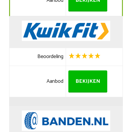
Aanbod
BEKIJKEN
Beoordeling
Aanbod
BEKIJKEN