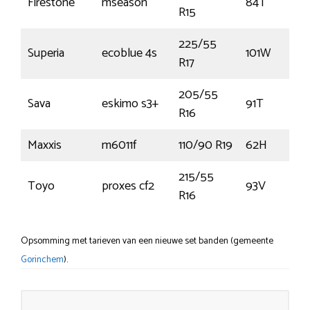
Firestone
mseason
84T
R15
225/55
Superia
ecoblue 4s
101W
R17
205/55
Sava
eskimo s3+
91T
R16
Maxxis
m6011f
110/90 R19
62H
215/55
Toyo
proxes cf2
93V
R16
Opsomming met tarieven van een nieuwe set banden (gemeente
Gorinchem
).