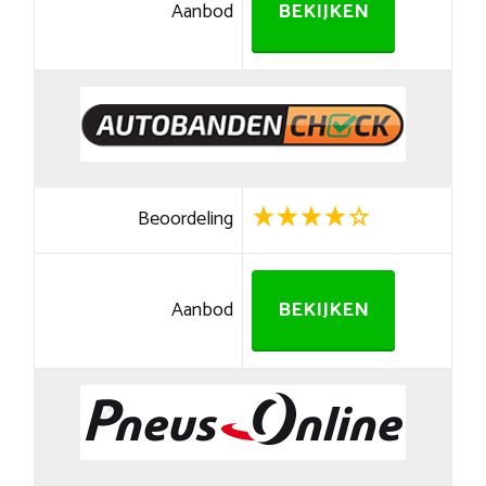
Aanbod
BEKIJKEN
Beoordeling
Aanbod
BEKIJKEN