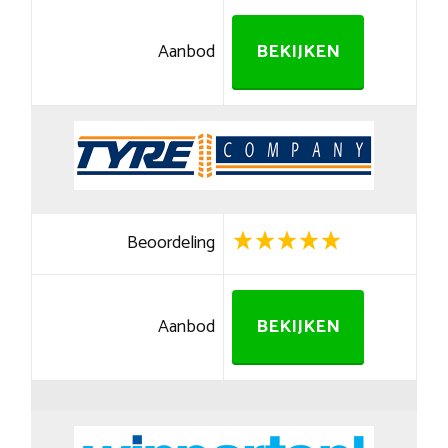
Aanbod
BEKIJKEN
Beoordeling
Aanbod
BEKIJKEN