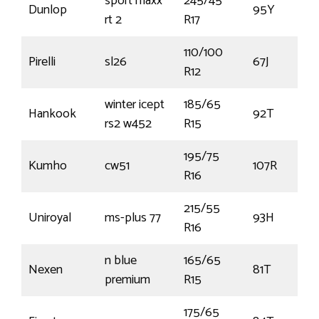
sport maxx
245/45
Dunlop
95Y
rt 2
R17
110/100
Pirelli
sl26
67J
R12
winter icept
185/65
Hankook
92T
rs2 w452
R15
195/75
Kumho
cw51
107R
R16
215/55
Uniroyal
ms-plus 77
93H
R16
n blue
165/65
Nexen
81T
premium
R15
175/65