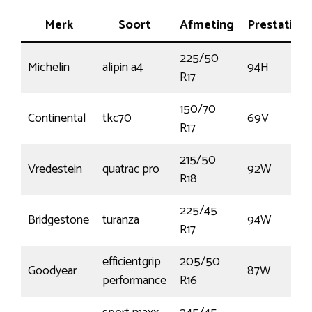
Merk
Soort
Afmeting
Prestatie
225/50
Michelin
alipin a4
94H
R17
150/70
Continental
tkc70
69V
R17
215/50
Vredestein
quatrac pro
92W
R18
225/45
Bridgestone
turanza
94W
R17
efficientgrip
205/50
Goodyear
87W
performance
R16