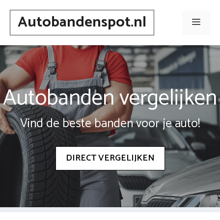
Spring
Autobandenspot.nl
naar
Men
inhoud
Autobanden vergelijken
Vind de beste banden voor je auto!
DIRECT VERGELIJKEN