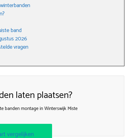
 winterbanden
n?
uiste band
gustus 2026
telde vragen
en laten plaatsen?
te banden montage in Winterswijk Miste
art vergelijken