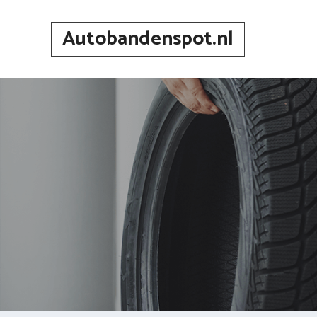
Spring
naar
Autobandenspot.nl
inhoud