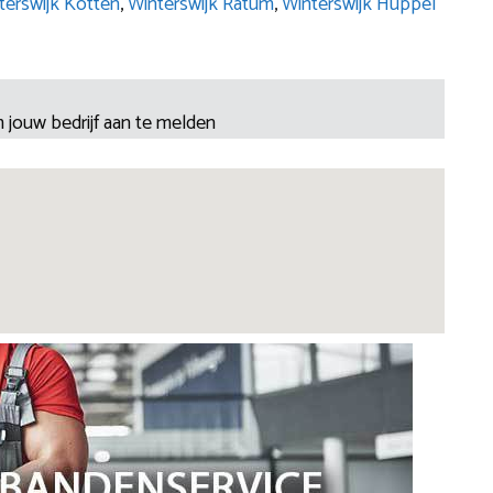
terswijk Kotten
,
Winterswijk Ratum
,
Winterswijk Huppel
 jouw bedrijf aan te melden