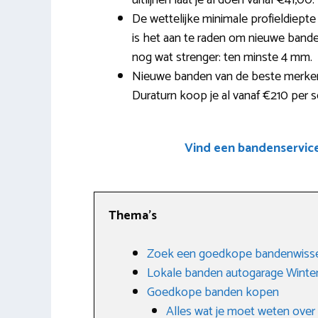
uitlijnen laat je al doen vanaf €41,00.
De wettelijke minimale profieldiept
is het aan te raden om nieuwe banden 
nog wat strenger: ten minste 4 mm.
Nieuwe banden van de beste merken 
Duraturn koop je al vanaf €210 per s
Vind een bandenservic
Thema’s
Zoek een goedkope bandenwissel
Lokale banden autogarage Winter
Goedkope banden kopen
Alles wat je moet weten ove