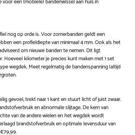
e voor een (mobiele) bandenwissel aan huis in
fiel nog op orde is. Voor zomerbanden geldt een
ebben een profieldiepte van minimaal 4 mm. Ook als het
eadviseerd om nieuwe banden te nemen. Dit ligt
. Hoeveel kilometer je precies kunt maken met 1 set
 type wegdek. Meet regelmatig de bandenspanning (altijd
rgroten.
ig gevoel, trekt naar 1 kant en stuurt licht of juist zwaar.
ndstofverbruik en abnormale slijtage. De kern van
opzichte van de andere wielen en het wegdek wordt
 verlaagd brandstofverbruik en optimale levensduur van
 €79,99.