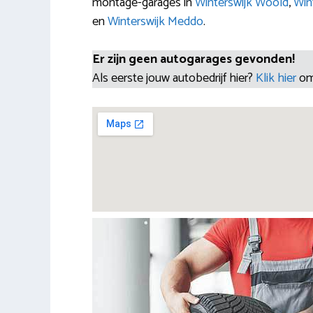
montage-garages in
Winterswijk Woold
,
Win
en
Winterswijk Meddo
.
Er zijn geen autogarages gevonden!
Als eerste jouw autobedrijf hier?
Klik hier
om