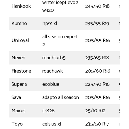
winter icept evo2
Hankook
245/50 R18
104
w320
Kumho
hp91 xl
235/55 R19
105
all season expert
Uniroyal
205/55 R16
91H
2
Nexen
roadhtxrh5
235/65 R18
110H
Firestone
roadhawk
205/60 R16
92H
Superia
ecoblue
225/50 R16
92W
Sava
adapto all season
205/55 R16
91H
Maxxis
c-828
25/10 R12
50N
Toyo
celsius xl
235/50 R17
100