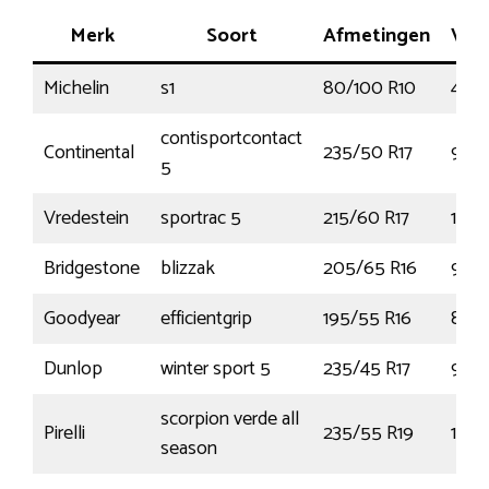
Merk
Soort
Afmetingen
Ver
Michelin
s1
80/100 R10
46J
contisportcontact
Continental
235/50 R17
96W
5
Vredestein
sportrac 5
215/60 R17
100
Bridgestone
blizzak
205/65 R16
95H
Goodyear
efficientgrip
195/55 R16
87V
Dunlop
winter sport 5
235/45 R17
97V
scorpion verde all
Pirelli
235/55 R19
101H
season