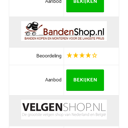
Aanbod
BEKIJKEN
Beoordeling
Aanbod
BEKIJKEN