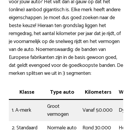
voor jouw auto? Het valt dan al gauw op dat het
(online) aanbod gigantisch is. Elke merk heeft andere
eigenschappen. Je moet dus goed zoeken naar de
beste keuze! Hieraan ten grondslag liggen het
remgedrag, het aantal kilometer per jaar dat je rijdt, of
je voornamelijk op de snelweg rijdt en het vermogen
van de auto. Noemenswaardig: de banden van
Europese fabrikanten zijn in de basis gewoon goed,
dat geldt evengoed voor de goedkoopste banden. De
merken splitsen we uit in 3 segmenten:
Klasse
Type auto
Kilometers
Wegl
Groot
1. A-merk
Vanaf 50.000
Dynam
vermogen
2. Standaard
Normale auto
Rond 30.000
Herke