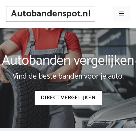
Spring
Autobandenspot.nl
naar
Men
inhoud
Autobanden vergelijken
Vind de beste banden voor je auto!
DIRECT VERGELIJKEN