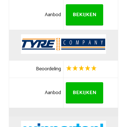
Aanbod
BEKIJKEN
Beoordeling
Aanbod
BEKIJKEN