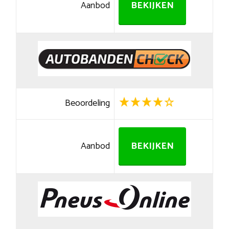
Aanbod
BEKIJKEN
Beoordeling
Aanbod
BEKIJKEN