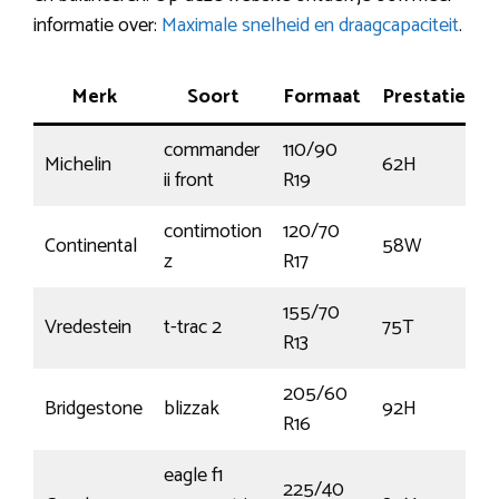
informatie over:
Maximale snelheid en draagcapaciteit
.
Merk
Soort
Formaat
Prestatie
T
commander
110/90
Michelin
62H
€
ii front
R19
contimotion
120/70
Continental
58W
€
z
R17
155/70
Vredestein
t-trac 2
75T
€
R13
205/60
Bridgestone
blizzak
92H
€
R16
eagle f1
225/40