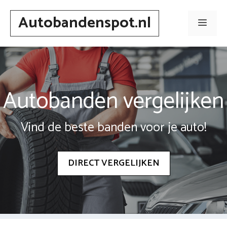
Spring
Autobandenspot.nl
naar
Men
inhoud
Autobanden vergelijken
Vind de beste banden voor je auto!
DIRECT VERGELIJKEN