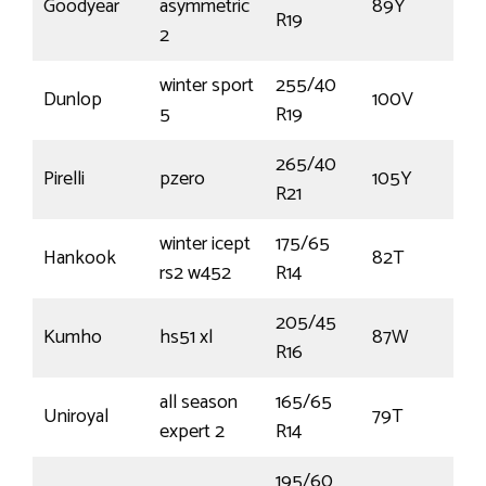
Goodyear
asymmetric
89Y
€
R19
2
winter sport
255/40
Dunlop
100V
€
5
R19
265/40
Pirelli
pzero
105Y
€
R21
winter icept
175/65
Hankook
82T
€
rs2 w452
R14
205/45
Kumho
hs51 xl
87W
€
R16
all season
165/65
Uniroyal
79T
€
expert 2
R14
195/60