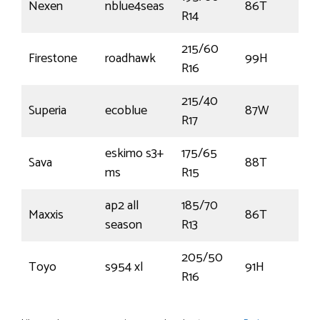
Nexen
nblue4seas
86T
€
R14
215/60
Firestone
roadhawk
99H
€
R16
215/40
Superia
ecoblue
87W
€
R17
eskimo s3+
175/65
Sava
88T
€
ms
R15
ap2 all
185/70
Maxxis
86T
€
season
R13
205/50
Toyo
s954 xl
91H
€
R16