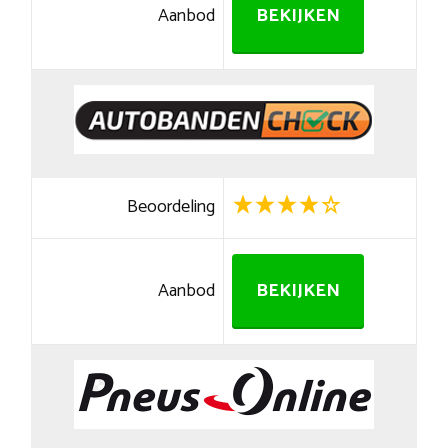
Aanbod
BEKIJKEN
Beoordeling
Aanbod
BEKIJKEN