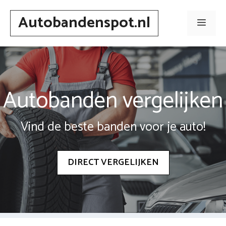
Spring
Autobandenspot.nl
naar
Men
inhoud
Autobanden vergelijken
Vind de beste banden voor je auto!
DIRECT VERGELIJKEN