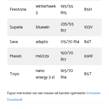
winterhawk
195/55
Firestone
85H
3
R15
235/55
Superia
bluewin
103V
R17
Sava
adapto
175/70 R14
84T
150/70
Maxxis
m6029
69W
R17
nano
165/70
Toyo
85T
energy 3 xl
R14
Figuur met kosten van een nieuwe set banden (gemeente
Schouwen-
Duiveland
).