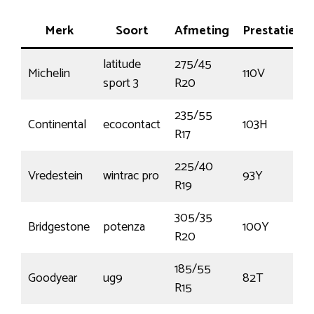
Merk
Soort
Afmeting
Prestatie
T
latitude
275/45
Michelin
110V
sport 3
R20
235/55
Continental
ecocontact
103H
R17
225/40
Vredestein
wintrac pro
93Y
R19
305/35
Bridgestone
potenza
100Y
R20
185/55
Goodyear
ug9
82T
R15