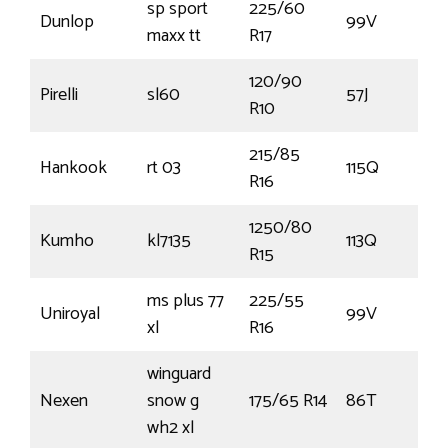
sp sport
225/60
Dunlop
99V
maxx tt
R17
120/90
Pirelli
sl60
57J
R10
215/85
Hankook
rt 03
115Q
R16
1250/80
Kumho
kl7135
113Q
R15
ms plus 77
225/55
Uniroyal
99V
xl
R16
winguard
Nexen
snow g
175/65 R14
86T
wh2 xl