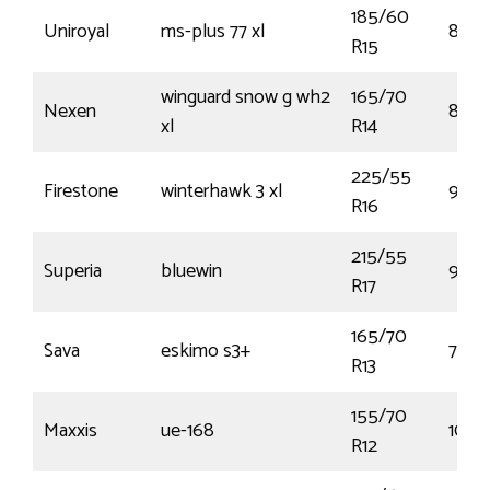
185/60
Uniroyal
ms-plus 77 xl
88T
R15
winguard snow g wh2
165/70
Nexen
85T
xl
R14
225/55
Firestone
winterhawk 3 xl
99H
R16
215/55
Superia
bluewin
98H
R17
165/70
Sava
eskimo s3+
79T
R13
155/70
Maxxis
ue-168
104N
R12