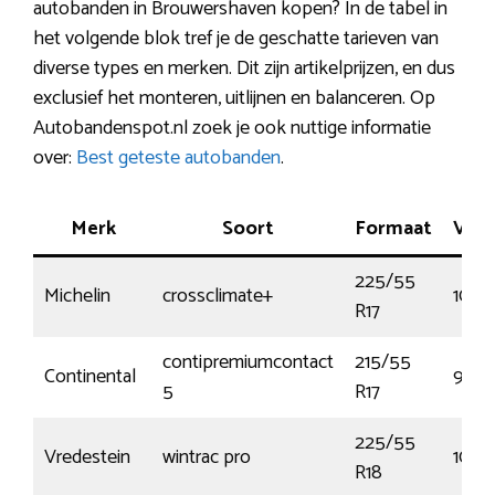
autobanden in Brouwershaven kopen? In de tabel in
het volgende blok tref je de geschatte tarieven van
diverse types en merken. Dit zijn artikelprijzen, en dus
exclusief het monteren, uitlijnen en balanceren. Op
Autobandenspot.nl zoek je ook nuttige informatie
over:
Best geteste autobanden
.
Merk
Soort
Formaat
Ver
225/55
Michelin
crossclimate+
101W
R17
contipremiumcontact
215/55
Continental
94W
5
R17
225/55
Vredestein
wintrac pro
102V
R18