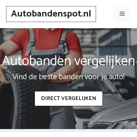
Spring
Autobandenspot.nl
naar
Men
inhoud
Autobanden vergelijken
Vind de beste banden voor je auto!
DIRECT VERGELIJKEN