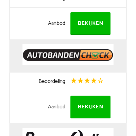
Aanbod
BEKIJKEN
Beoordeling
Aanbod
BEKIJKEN