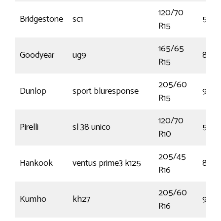
120/70
Bridgestone
sc1
56S
R15
165/65
Goodyear
ug9
81T
R15
205/60
Dunlop
sport bluresponse
91V
R15
120/70
Pirelli
sl 38 unico
54L
R10
205/45
Hankook
ventus prime3 k125
83W
R16
205/60
Kumho
kh27
92H
R16