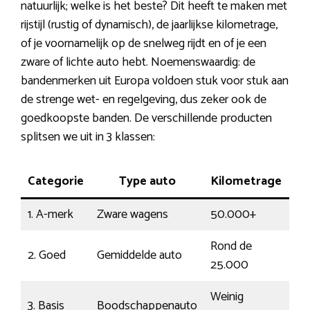
natuurlijk; welke is het beste? Dit heeft te maken met
rijstijl (rustig of dynamisch), de jaarlijkse kilometrage,
of je voornamelijk op de snelweg rijdt en of je een
zware of lichte auto hebt. Noemenswaardig: de
bandenmerken uit Europa voldoen stuk voor stuk aan
de strenge wet- en regelgeving, dus zeker ook de
goedkoopste banden. De verschillende producten
splitsen we uit in 3 klassen:
Categorie
Type auto
Kilometrage
We
1. A-merk
Zware wagens
50.000+
En
Rond de
2. Goed
Gemiddelde auto
Ge
25.000
Weinig
3. Basis
Boodschappenauto
Ee