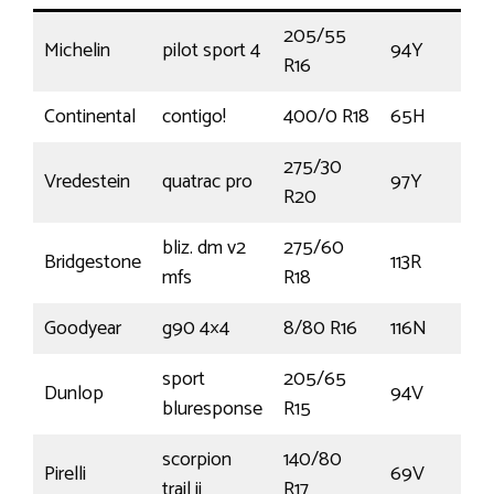
205/55
Michelin
pilot sport 4
94Y
R16
Continental
contigo!
400/0 R18
65H
275/30
Vredestein
quatrac pro
97Y
R20
bliz. dm v2
275/60
Bridgestone
113R
mfs
R18
Goodyear
g90 4×4
8/80 R16
116N
sport
205/65
Dunlop
94V
bluresponse
R15
scorpion
140/80
Pirelli
69V
trail ii
R17