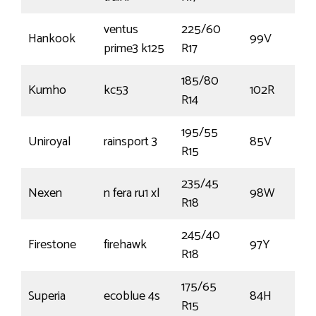
ventus
225/60
Hankook
99V
prime3 k125
R17
185/80
Kumho
kc53
102R
R14
195/55
Uniroyal
rainsport 3
85V
R15
235/45
Nexen
n fera ru1 xl
98W
R18
245/40
Firestone
firehawk
97Y
R18
175/65
Superia
ecoblue 4s
84H
R15