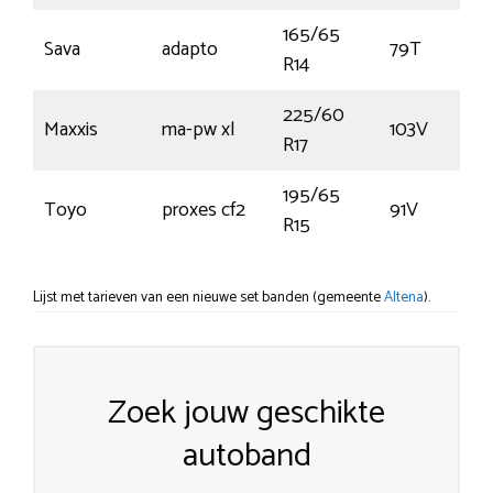
165/65
Sava
adapto
79T
R14
225/60
Maxxis
ma-pw xl
103V
R17
195/65
Toyo
proxes cf2
91V
R15
Lijst met tarieven van een nieuwe set banden (gemeente
Altena
).
Zoek jouw geschikte
autoband