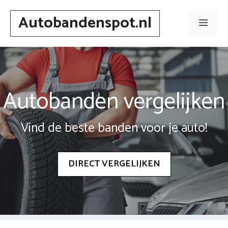
Spring
Autobandenspot.nl
naar
Men
inhoud
Autobanden vergelijken
Vind de beste banden voor je auto!
DIRECT VERGELIJKEN