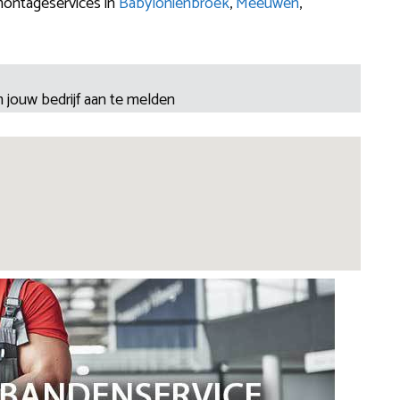
montageservices in
Babyloniënbroek
,
Meeuwen
,
 jouw bedrijf aan te melden