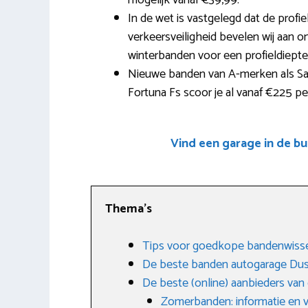
mogelijk vanaf €39,99.
In de wet is vastgelegd dat de profi
verkeersveiligheid bevelen wij aan o
winterbanden voor een profieldiept
Nieuwe banden van A-merken als Sav
Fortuna Fs scoor je al vanaf €225 per
Vind een garage in de b
Thema’s
Tips voor goedkope bandenwiss
De beste banden autogarage Du
De beste (online) aanbieders va
Zomerbanden: informatie en 