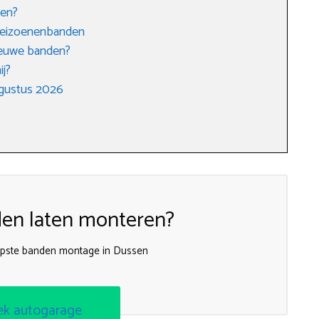
den?
erseizoenenbanden
nieuwe banden?
ij?
ugustus 2026
en laten monteren?
opste banden montage in Dussen
ek autogarage