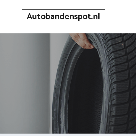
Spring
naar
Autobandenspot.nl
inhoud