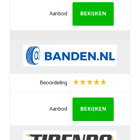
Aanbod
BEKIJKEN
Beoordeling
Aanbod
BEKIJKEN