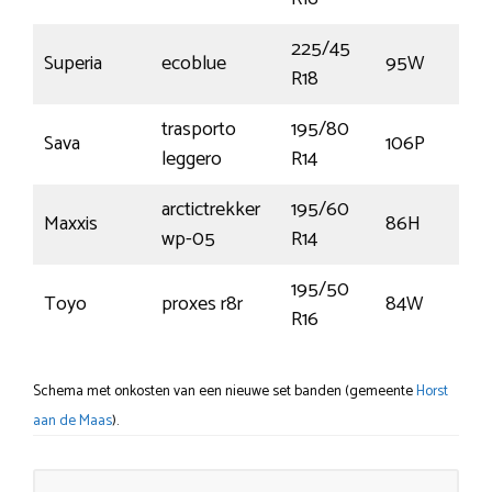
225/45
Superia
ecoblue
95W
R18
trasporto
195/80
Sava
106P
leggero
R14
arctictrekker
195/60
Maxxis
86H
wp-05
R14
195/50
Toyo
proxes r8r
84W
R16
Schema met onkosten van een nieuwe set banden (gemeente
Horst
aan de Maas
).