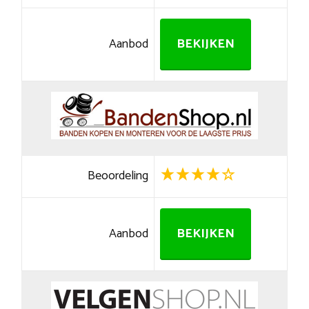
Aanbod
BEKIJKEN
Beoordeling
Aanbod
BEKIJKEN