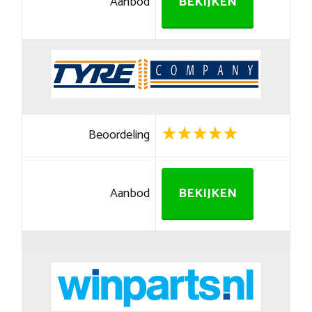
Aanbod
BEKIJKEN
Beoordeling
Aanbod
BEKIJKEN