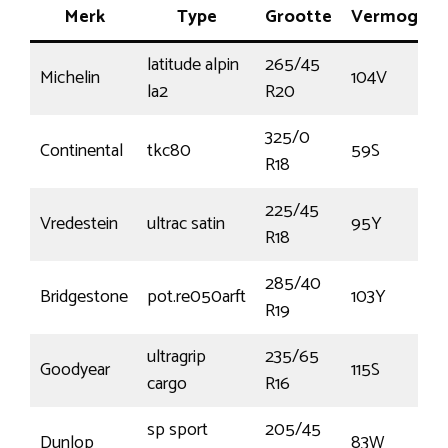
Merk
Type
Grootte
Vermogen
latitude alpin
265/45
Michelin
104V
la2
R20
325/0
Continental
tkc80
59S
R18
225/45
Vredestein
ultrac satin
95Y
R18
285/40
Bridgestone
pot.re050arft
103Y
R19
ultragrip
235/65
Goodyear
115S
cargo
R16
sp sport
205/45
Dunlop
83W