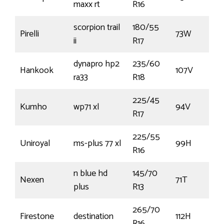
maxx rt
R16
scorpion trail
180/55
Pirelli
73W
ii
R17
dynapro hp2
235/60
Hankook
107V
ra33
R18
225/45
Kumho
wp71 xl
94V
R17
225/55
Uniroyal
ms-plus 77 xl
99H
R16
n blue hd
145/70
Nexen
71T
plus
R13
265/70
Firestone
destination
112H
R16