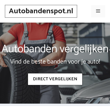
Spring
Autobandenspot.nl
naar
Men
inhoud
Autobanden vergelijken
Vind de beste banden voor je auto!
DIRECT VERGELIJKEN