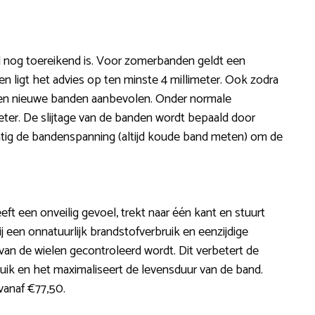
el nog toereikend is. Voor zomerbanden geldt een
n ligt het advies op ten minste 4 millimeter. Ook zodra
den nieuwe banden aanbevolen. Onder normale
eter. De slijtage van de banden wordt bepaald door
lmatig de bandenspanning (altijd koude band meten) om de
eeft een onveilig gevoel, trekt naar één kant en stuurt
ij een onnatuurlijk brandstofverbruik en eenzijdige
nd van de wielen gecontroleerd wordt. Dit verbetert de
ruik en het maximaliseert de levensduur van de band.
 vanaf €77,50.