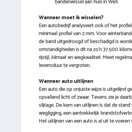
bandenwissel aan huis in Well.
Wanneer moet ik wisselen?
Een autobedrijf analyseert ook of het profi
minimaal profiel van 2 mm. Voor winterbande
de band uitgedroogd of beschadigd is wor
omstandigheden is dit na zo’n 37.500 kilom
rijstijl, klimaat en wegkwaliteit. Meet rege
levensduur te vergroten.
Wanneer auto uitlijnen
Een auto die op onjuiste wijze is uitgelijnd g
opvallend licht of zwaar. Tevens zie je daarb
slijtage. De kern van uitlijnen is dat de sta
wegligging, een aantrekkelijk brandstofverb
Het uitlijnen van een auto is al uit te voeren