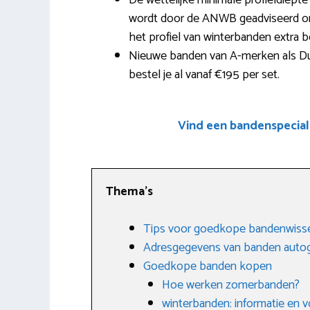
De wettelijke minimale profieldiep
wordt door de ANWB geadviseerd om 
het profiel van winterbanden extra be
Nieuwe banden van A-merken als Dun
bestel je al vanaf €195 per set.
Vind een bandenspecial
Thema’s
Tips voor goedkope bandenwisse
Adresgegevens van banden autog
Goedkope banden kopen
Hoe werken zomerbanden?
winterbanden: informatie en 