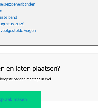
vierseizoenenbanden
en
uiste band
augustus 2026
 veelgestelde vragen
 en laten plaatsen?
dkoopste banden montage in Well
spraak maken