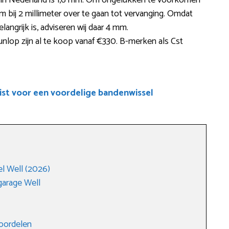
te in Nederland is 1,6 mm. Om ongelukken te voorkomen
bij 2 millimeter over te gaan tot vervanging. Omdat
langrijk is, adviseren wij daar 4 mm.
lop zijn al te koop vanaf €330. B-merken als Cst
ist voor een voordelige bandenwissel
l Well (2026)
arage Well
voordelen