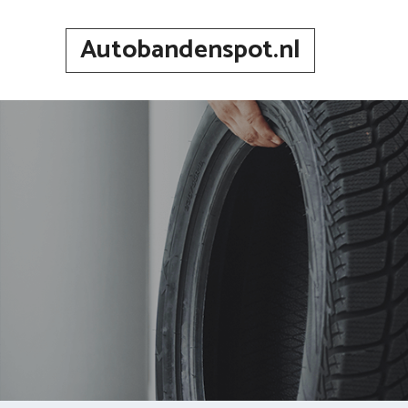
Spring
naar
Autobandenspot.nl
inhoud