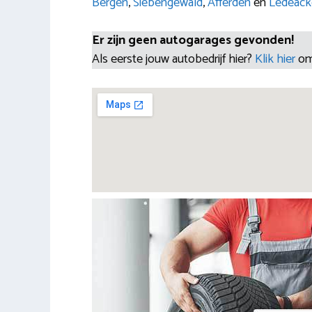
Bergen
,
Siebengewald
,
Afferden
en
Ledeack
Er zijn geen autogarages gevonden!
Als eerste jouw autobedrijf hier?
Klik hier
om