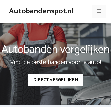
Spring
Autobandenspot.nl
naar
Men
inhoud
Autobanden vergelijken
Vind de beste banden voor je auto!
DIRECT VERGELIJKEN