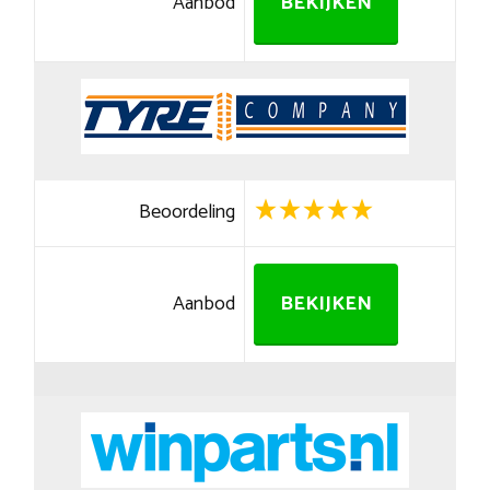
Aanbod
BEKIJKEN
Beoordeling
Aanbod
BEKIJKEN