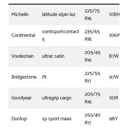
225/75
Michelin
latitude alpin la2
108H
R16
contisportcontact
235/65
Continental
106W
5
R18
205/45
Vredestein
ultrac satin
87W
R16
225/55
Bridgestone
rft
97W
R17
205/75
Goodyear
ultragrip cargo
110R
R16
255/40
Dunlop
sp sport maxx
98Y
R17