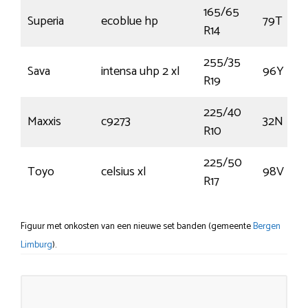
165/65
Superia
ecoblue hp
79T
R14
255/35
Sava
intensa uhp 2 xl
96Y
R19
225/40
Maxxis
c9273
32N
R10
225/50
Toyo
celsius xl
98V
R17
Figuur met onkosten van een nieuwe set banden (gemeente
Bergen
Limburg
).