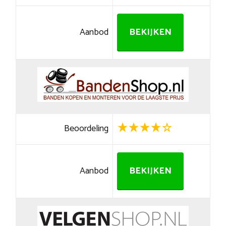
Aanbod
BEKIJKEN
Beoordeling
Aanbod
BEKIJKEN