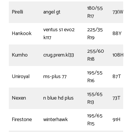
180/55
Pirelli
angel gt
73(W)
R17
ventus s1 evo2
225/35
Hankook
88Y
k117
R19
255/60
Kumho
crug.prem.kl33
108H
R18
195/55
Uniroyal
ms-plus 77
87T
R16
155/65
Nexen
n blue hd plus
73T
R13
195/65
Firestone
winterhawk
91H
R15