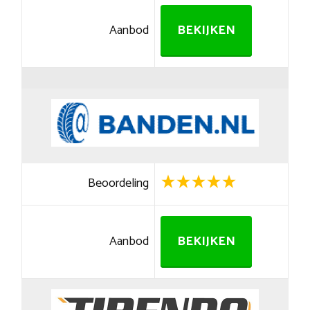
Aanbod
BEKIJKEN
Beoordeling
Aanbod
BEKIJKEN