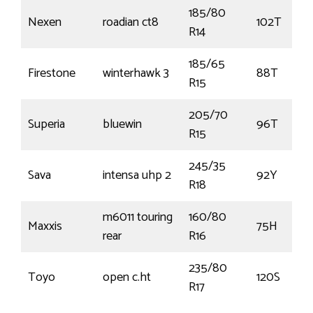
185/80
Nexen
roadian ct8
102T
R14
185/65
Firestone
winterhawk 3
88T
R15
205/70
Superia
bluewin
96T
R15
245/35
Sava
intensa uhp 2
92Y
R18
m6011 touring
160/80
Maxxis
75H
rear
R16
235/80
Toyo
open c.ht
120S
R17