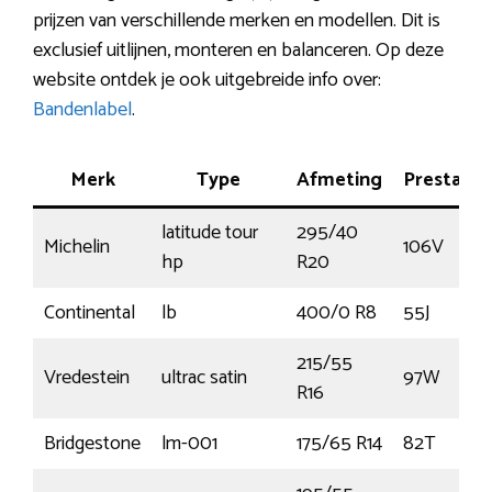
prijzen van verschillende merken en modellen. Dit is
exclusief uitlijnen, monteren en balanceren. Op deze
website ontdek je ook uitgebreide info over:
Bandenlabel
.
Merk
Type
Afmeting
Prestatie
latitude tour
295/40
Michelin
106V
hp
R20
Continental
lb
400/0 R8
55J
215/55
Vredestein
ultrac satin
97W
R16
Bridgestone
lm-001
175/65 R14
82T