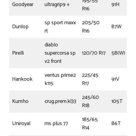
195/55
Goodyear
ultragrip9 +
91H
R16
sp sport maxx
205/50
Dunlop
87W
rt
R16
diablo
Pirelli
supercorsa sp
120/70 R17
58(W)
v2 front
ventus prime2
225/45
Hankook
91V
k115
R17
245/60
Kumho
crug.prem.kl33
105T
R18
185/65
Uniroyal
ms plus 77
86T
R14