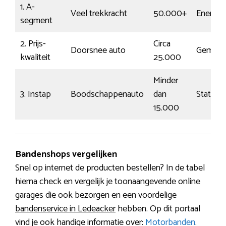
1. A-
Veel trekkracht
50.000+
Energie
segment
2. Prijs-
Circa
Doorsnee auto
Gemidd
kwaliteit
25.000
Minder
3. Instap
Boodschappenauto
dan
Statisch
15.000
Bandenshops vergelijken
Snel op internet de producten bestellen? In de tabel
hierna check en vergelijk je toonaangevende online
garages die ook bezorgen en een voordelige
bandenservice in Ledeacker
hebben. Op dit portaal
vind je ook handige informatie over:
Motorbanden
.