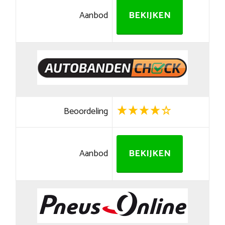
Aanbod
BEKIJKEN
Beoordeling
Aanbod
BEKIJKEN