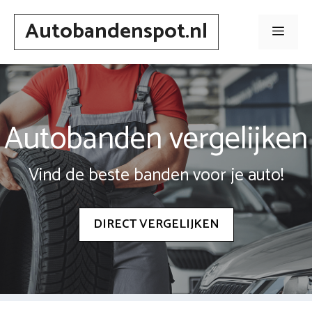
Spring
Autobandenspot.nl
naar
Men
inhoud
Autobanden vergelijken
Vind de beste banden voor je auto!
DIRECT VERGELIJKEN