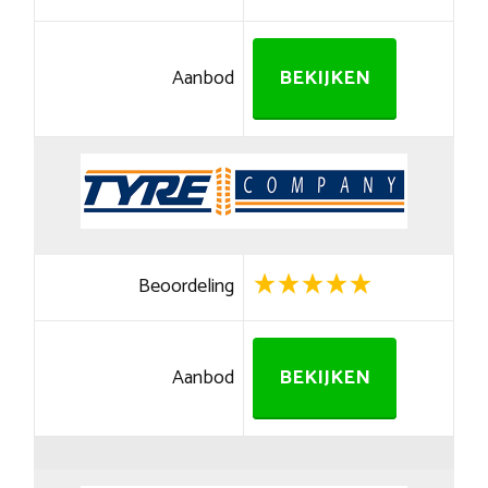
Aanbod
BEKIJKEN
Beoordeling
Aanbod
BEKIJKEN