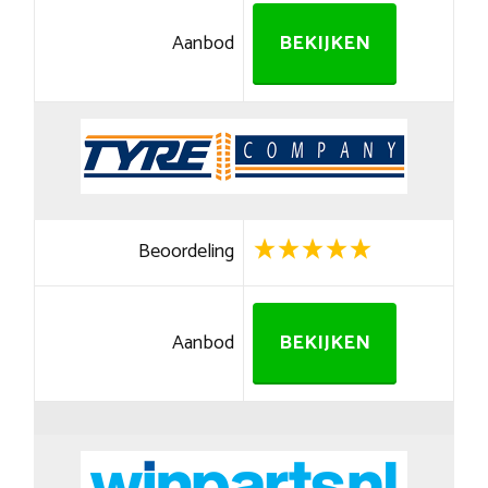
Aanbod
BEKIJKEN
Beoordeling
Aanbod
BEKIJKEN