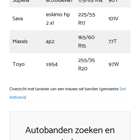
Superia
ecobluevan
175/65 R14
90T
eskimo hp
225/55
Sava
101V
2 xl
R17
165/60
Maxxis
ap2
77T
R15
255/35
Toyo
s954
97W
R20
Overzicht met tarieven van een nieuwe set banden (gemeente
Sint
Anthonis
).
Autobanden zoeken en