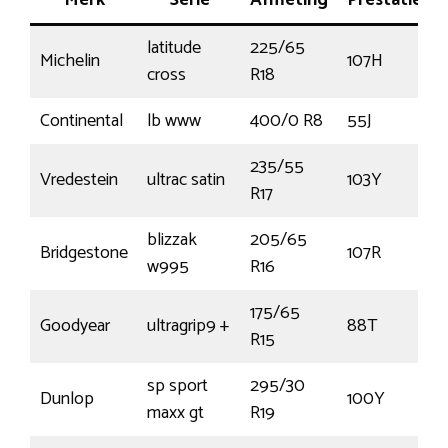
Merk
Serie
Afmeting
Prestatie
latitude
225/65
Michelin
107H
cross
R18
Continental
lb www
400/0 R8
55J
235/55
Vredestein
ultrac satin
103Y
R17
blizzak
205/65
Bridgestone
107R
w995
R16
175/65
Goodyear
ultragrip9 +
88T
R15
sp sport
295/30
Dunlop
100Y
maxx gt
R19