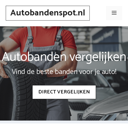
Spring
Autobandenspot.nl
naar
Men
inhoud
Autobanden vergelijken
Vind de beste banden voor je auto!
DIRECT VERGELIJKEN