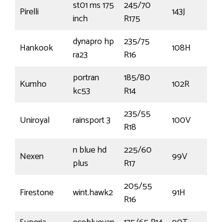
st01 ms 175
245/70
Pirelli
143J
inch
R175
dynapro hp
235/75
Hankook
108H
ra23
R16
portran
185/80
Kumho
102R
kc53
R14
235/55
Uniroyal
rainsport 3
100V
R18
n blue hd
225/60
Nexen
99V
plus
R17
205/55
Firestone
wint.hawk2
91H
R16