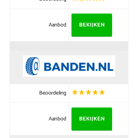
Aanbod
BEKIJKEN
Beoordeling
Aanbod
BEKIJKEN