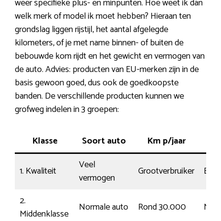
weer specifieke plus- en minpunten. Hoe weet ik dan
welk merk of model ik moet hebben? Hieraan ten
grondslag liggen rijstijl, het aantal afgelegde
kilometers, of je met name binnen- of buiten de
bebouwde kom rijdt en het gewicht en vermogen van
de auto. Advies: producten van EU-merken zijn in de
basis gewoon goed, dus ook de goedkoopste
banden. De verschillende producten kunnen we
grofweg indelen in 3 groepen:
Klasse
Soort auto
Km p/jaar
Rijs
Veel
1. Kwaliteit
Grootverbruiker
Ener
vermogen
2.
Normale auto
Rond 30.000
Nor
Middenklasse