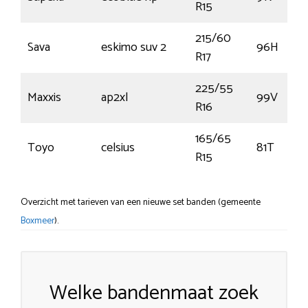
R15
215/60
Sava
eskimo suv 2
96H
R17
225/55
Maxxis
ap2xl
99V
R16
165/65
Toyo
celsius
81T
R15
Overzicht met tarieven van een nieuwe set banden (gemeente
Boxmeer
).
Welke bandenmaat zoek