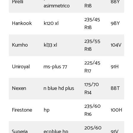
Pirelli
88Y
asimmetrico
R18
235/45
Hankook
k120 xl
98Y
R18
235/55
Kumho
kl33 xl
104V
R18
225/45
Uniroyal
ms-plus 77
91H
R17
175/70
Nexen
n blue hd plus
88T
R14
235/60
Firestone
hp
100H
R16
205/60
Superia
ecoblue hp
91V