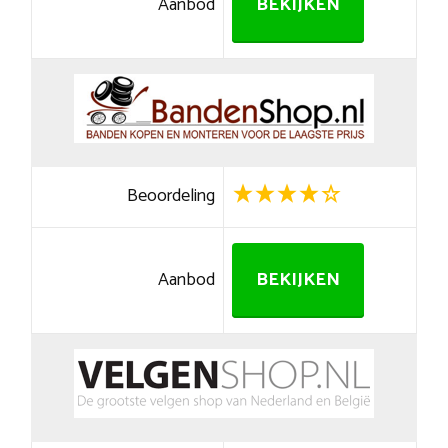
Aanbod
BEKIJKEN
Beoordeling
Aanbod
BEKIJKEN