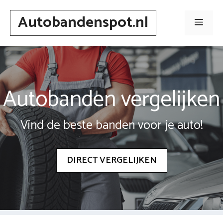
Spring
Autobandenspot.nl
naar
Men
inhoud
Autobanden vergelijken
Vind de beste banden voor je auto!
DIRECT VERGELIJKEN