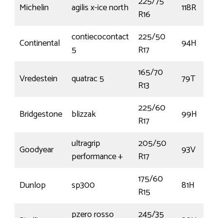
225/75
Michelin
agilis x-ice north
118R
R16
contiecocontact
225/50
Continental
94H
5
R17
165/70
Vredestein
quatrac 5
79T
R13
225/60
Bridgestone
blizzak
99H
R17
ultragrip
205/50
Goodyear
93V
performance +
R17
175/60
Dunlop
sp300
81H
R15
pzero rosso
245/35