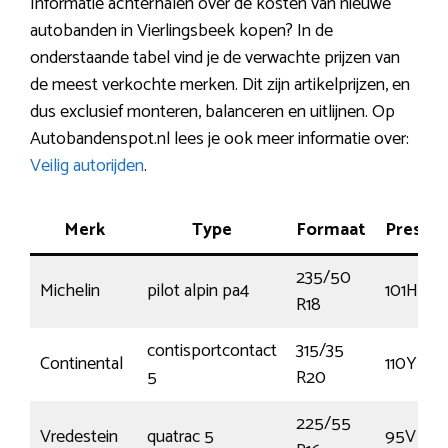
Informatie achterhalen over de kosten van nieuwe
autobanden in Vierlingsbeek kopen? In de
onderstaande tabel vind je de verwachte prijzen van
de meest verkochte merken. Dit zijn artikelprijzen, en
dus exclusief monteren, balanceren en uitlijnen. Op
Autobandenspot.nl lees je ook meer informatie over:
Veilig autorijden
.
Merk
Type
Formaat
Prestat
235/50
Michelin
pilot alpin pa4
101H
R18
contisportcontact
315/35
Continental
110Y
5
R20
225/55
Vredestein
quatrac 5
95V