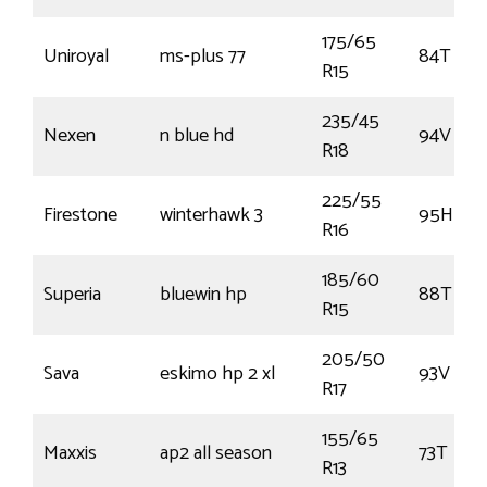
175/65
Uniroyal
ms-plus 77
84T
R15
235/45
Nexen
n blue hd
94V
R18
225/55
Firestone
winterhawk 3
95H
R16
185/60
Superia
bluewin hp
88T
R15
205/50
Sava
eskimo hp 2 xl
93V
R17
155/65
Maxxis
ap2 all season
73T
R13