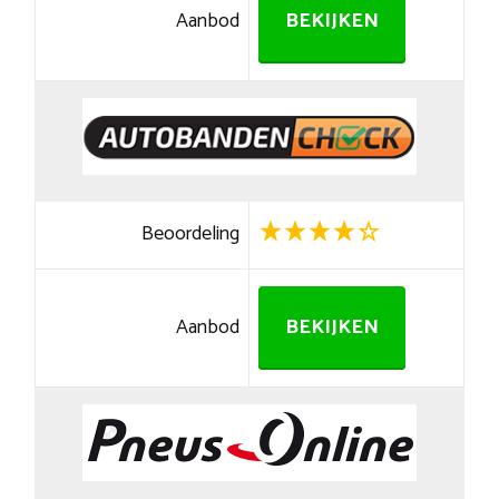
Aanbod
BEKIJKEN
Beoordeling
Aanbod
BEKIJKEN