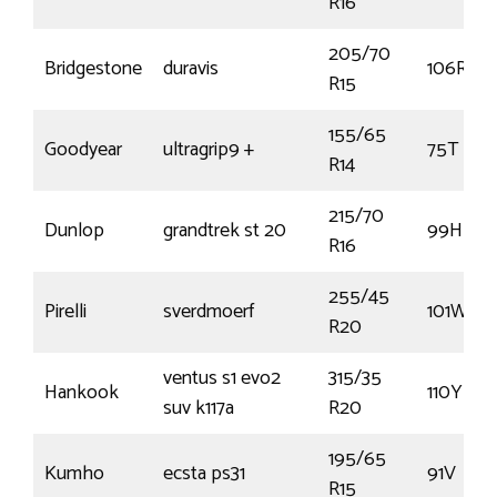
R16
205/70
Bridgestone
duravis
106R
R15
155/65
Goodyear
ultragrip9 +
75T
R14
215/70
Dunlop
grandtrek st 20
99H
R16
255/45
Pirelli
sverdmoerf
101W
R20
ventus s1 evo2
315/35
Hankook
110Y
suv k117a
R20
195/65
Kumho
ecsta ps31
91V
R15