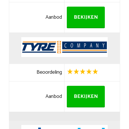
Aanbod
BEKIJKEN
Beoordeling
Aanbod
BEKIJKEN