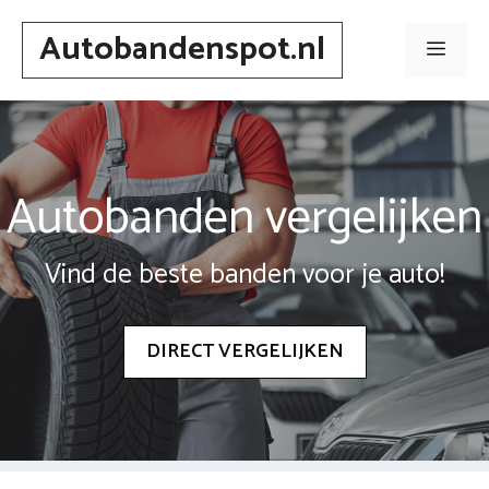
Spring
Autobandenspot.nl
naar
Men
inhoud
Autobanden vergelijken
Vind de beste banden voor je auto!
DIRECT VERGELIJKEN