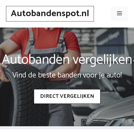
Spring
Autobandenspot.nl
naar
Men
inhoud
Autobanden vergelijken
Vind de beste banden voor je auto!
DIRECT VERGELIJKEN