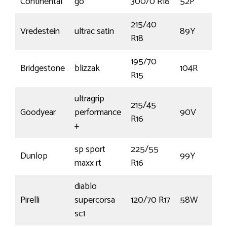
Continental
go
300/0 R18
52P
215/40
Vredestein
ultrac satin
89Y
R18
195/70
Bridgestone
blizzak
104R
R15
ultragrip
215/45
Goodyear
performance
90V
R16
+
sp sport
225/55
Dunlop
99Y
maxx rt
R16
diablo
Pirelli
supercorsa
120/70 R17
58W
sc1