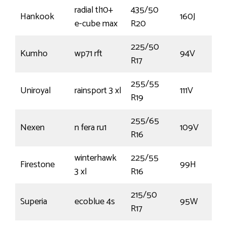
radial tl10+
435/50
Hankook
160J
e-cube max
R20
225/50
Kumho
wp71 rft
94V
R17
255/55
Uniroyal
rainsport 3 xl
111V
R19
255/65
Nexen
n fera ru1
109V
R16
winterhawk
225/55
Firestone
99H
3 xl
R16
215/50
Superia
ecoblue 4s
95W
R17