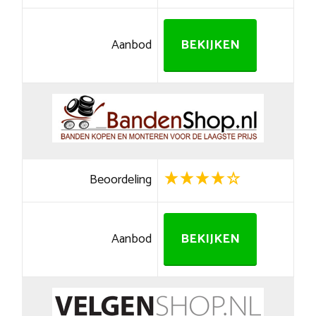
Aanbod
BEKIJKEN
Beoordeling
Aanbod
BEKIJKEN