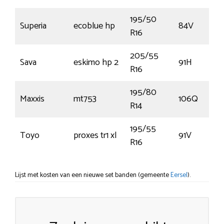
195/50
Superia
ecoblue hp
84V
R16
205/55
Sava
eskimo hp 2
91H
R16
195/80
Maxxis
mt753
106Q
R14
195/55
Toyo
proxes tr1 xl
91V
R16
Lijst met kosten van een nieuwe set banden (gemeente
Eersel
).