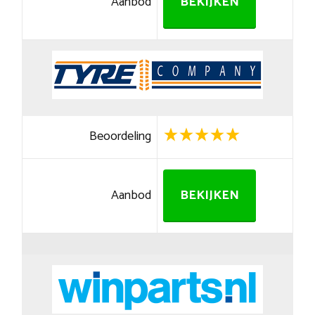
Aanbod
BEKIJKEN
Beoordeling
Aanbod
BEKIJKEN