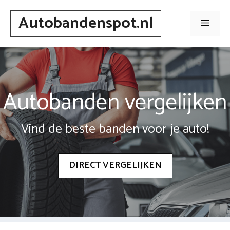
Spring
Autobandenspot.nl
naar
Men
inhoud
Autobanden vergelijken
Vind de beste banden voor je auto!
DIRECT VERGELIJKEN