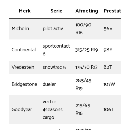
Merk
Serie
Afmeting
Prestatie
100/90
Michelin
pilot activ
56V
R18
sportcontact
Continental
315/25 R19
98Y
6
Vredestein
snowtrac 5
175/70 R13
82T
285/45
Bridgestone
dueler
107W
R19
vector
215/65
Goodyear
4seasons
106T
R16
cargo