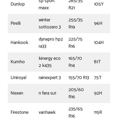
sp sport
285/35
Dunlop
105Y
maxx
R21
winter
255/35
Pirelli
96H
sottozero 3
R19
dynapro hp2
225/75
Hankook
104H
ra33
R16
kinergy eco
165/70
Kumho
81T
2 k435
R14
Uniroyal
rainexpert 3
155/70 R13
75T
205/60
Nexen
n fera su1
92H
R16
235/65
Firestone
vanhawk
115R
R16