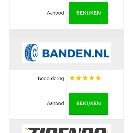
Aanbod
BEKIJKEN
Beoordeling
Aanbod
BEKIJKEN