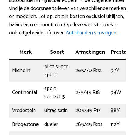
autobanden in Pijnacker kopen? In de volgende tabel
vind je de doorsnee tarieven van verschillende merken
en modellen. Let op: dit zijn kosten exclusief uitlijnen,
balanceren en monteren. Op deze website zoek je
ook uitgebreide info over:
Autobanden vervangen
.
Merk
Soort
Afmetingen
Prestatie
pilot super
Michelin
265/30 R22
97Y
sport
sport
Continental
235/45 R18
94W
contact 5
Vredestein
ultrac satin
205/45 R17
88Y
Bridgestone
dueler
285/45 R20
112Y