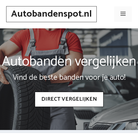
Spring
Autobandenspot.nl
naar
Men
inhoud
Autobanden vergelijken
Vind de beste banden voor je auto!
DIRECT VERGELIJKEN