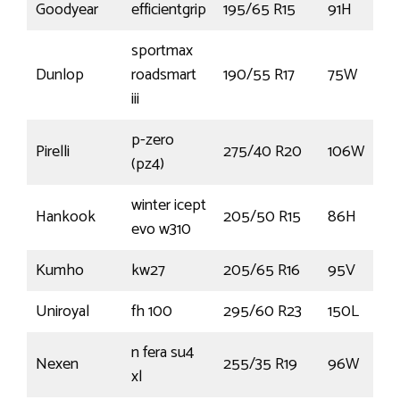
Goodyear
efficientgrip
195/65 R15
91H
sportmax
Dunlop
roadsmart
190/55 R17
75W
iii
p-zero
Pirelli
275/40 R20
106W
(pz4)
winter icept
Hankook
205/50 R15
86H
evo w310
Kumho
kw27
205/65 R16
95V
Uniroyal
fh 100
295/60 R23
150L
n fera su4
Nexen
255/35 R19
96W
xl