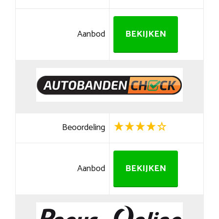
Aanbod
BEKIJKEN
Beoordeling
Aanbod
BEKIJKEN