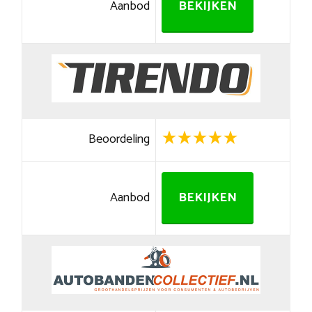
Aanbod
BEKIJKEN
Beoordeling
Aanbod
BEKIJKEN