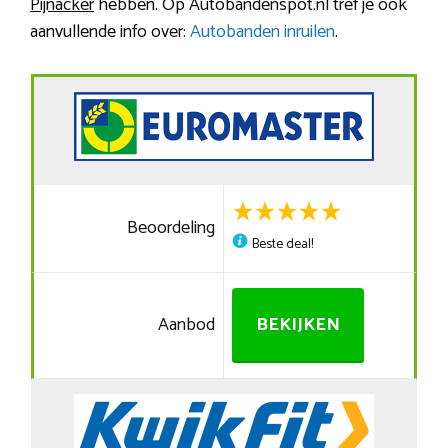
Pijnacker
hebben. Op Autobandenspot.nl tref je ook
aanvullende info over:
Autobanden inruilen
.
Beoordeling
Beste deal!
Aanbod
BEKIJKEN