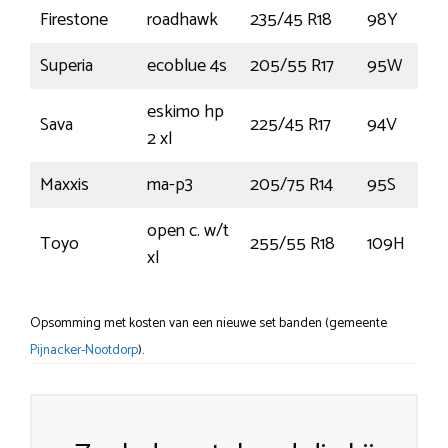
Firestone
roadhawk
235/45 R18
98Y
Superia
ecoblue 4s
205/55 R17
95W
eskimo hp
Sava
225/45 R17
94V
2 xl
Maxxis
ma-p3
205/75 R14
95S
open c. w/t
Toyo
255/55 R18
109H
xl
Opsomming met kosten van een nieuwe set banden (gemeente
Pijnacker-Nootdorp
).