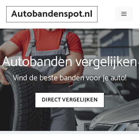
Spring
Autobandenspot.nl
naar
Men
inhoud
Autobanden vergelijken
Vind de beste banden voor je auto!
DIRECT VERGELIJKEN