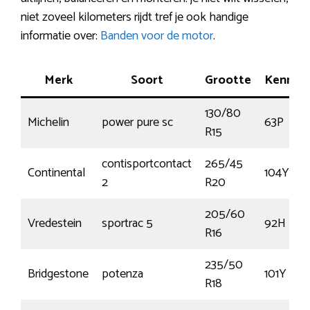
niet zoveel kilometers rijdt tref je ook handige
informatie over:
Banden voor de motor
.
Merk
Soort
Grootte
Kenmer
130/80
Michelin
power pure sc
63P
R15
contisportcontact
265/45
Continental
104Y
2
R20
205/60
Vredestein
sportrac 5
92H
R16
235/50
Bridgestone
potenza
101Y
R18