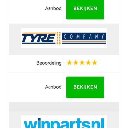
Aanbod
BEKIJKEN
Beoordeling
Aanbod
BEKIJKEN