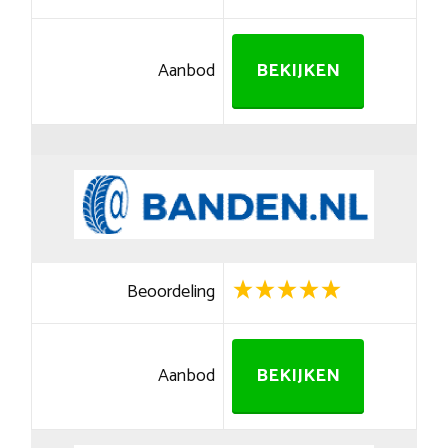
Aanbod
BEKIJKEN
Beoordeling
Aanbod
BEKIJKEN