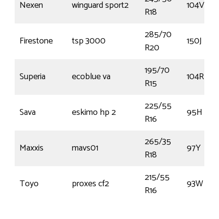
Nexen
winguard sport2
104V
R18
285/70
Firestone
tsp 3000
150J
R20
195/70
Superia
ecoblue va
104R
R15
225/55
Sava
eskimo hp 2
95H
R16
265/35
Maxxis
mavs01
97Y
R18
215/55
Toyo
proxes cf2
93W
R16