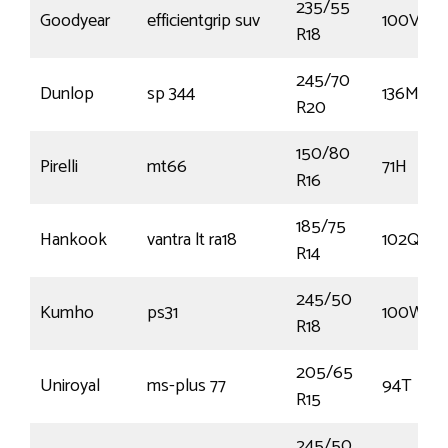
235/55
Goodyear
efficientgrip suv
100V
R18
245/70
Dunlop
sp 344
136M
R20
150/80
Pirelli
mt66
71H
R16
185/75
Hankook
vantra lt ra18
102Q
R14
245/50
Kumho
ps31
100W
R18
205/65
Uniroyal
ms-plus 77
94T
R15
245/50