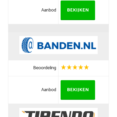
Aanbod
BEKIJKEN
Beoordeling
Aanbod
BEKIJKEN