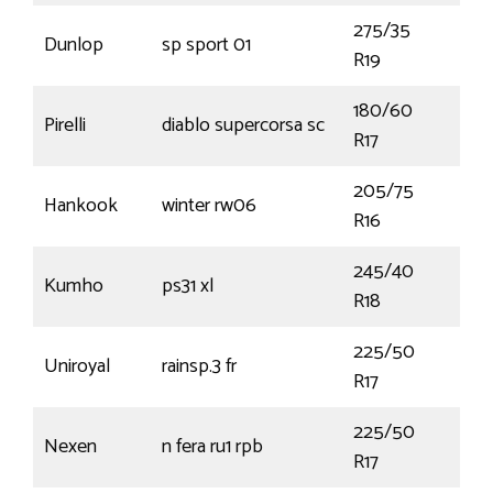
275/35
Dunlop
sp sport 01
96
R19
180/60
Pirelli
diablo supercorsa sc
75(
R17
205/75
Hankook
winter rw06
110
R16
245/40
Kumho
ps31 xl
97
R18
225/50
Uniroyal
rainsp.3 fr
94Y
R17
225/50
Nexen
n fera ru1 rpb
94
R17