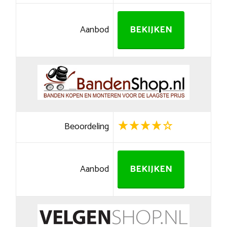
Aanbod
BEKIJKEN
Beoordeling
Aanbod
BEKIJKEN