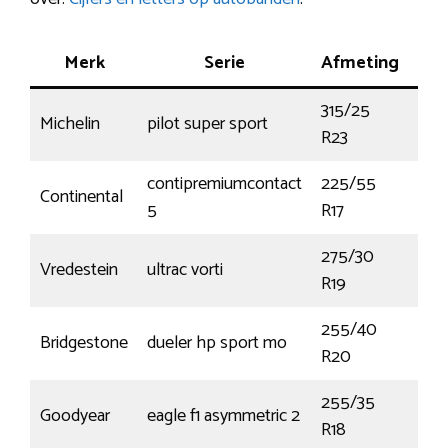
Merk
Serie
Afmeting
Ke
315/25
Michelin
pilot super sport
ZR
R23
contipremiumcontact
225/55
Continental
97
5
R17
275/30
Vredestein
ultrac vorti
96
R19
255/40
Bridgestone
dueler hp sport mo
101
R20
255/35
Goodyear
eagle f1 asymmetric 2
90
R18