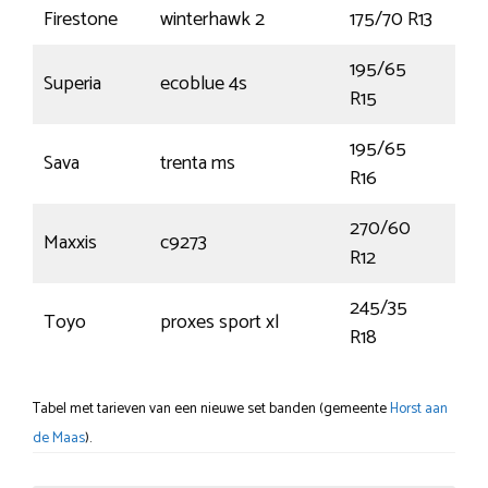
Firestone
winterhawk 2
175/70 R13
82T
195/65
Superia
ecoblue 4s
95
R15
195/65
Sava
trenta ms
104
R16
270/60
Maxxis
c9273
50
R12
245/35
Toyo
proxes sport xl
92Y
R18
Tabel met tarieven van een nieuwe set banden (gemeente
Horst aan
de Maas
).