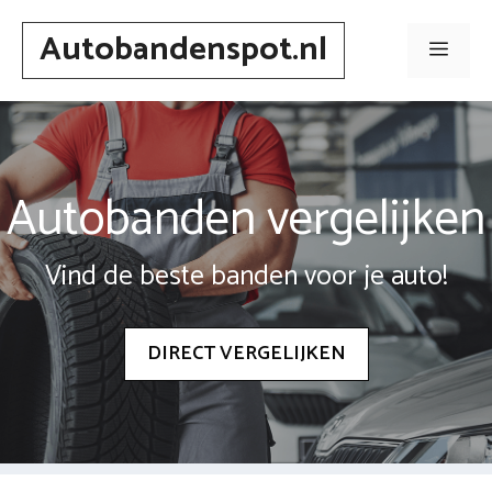
Spring
Autobandenspot.nl
naar
Men
inhoud
Autobanden vergelijken
Vind de beste banden voor je auto!
DIRECT VERGELIJKEN