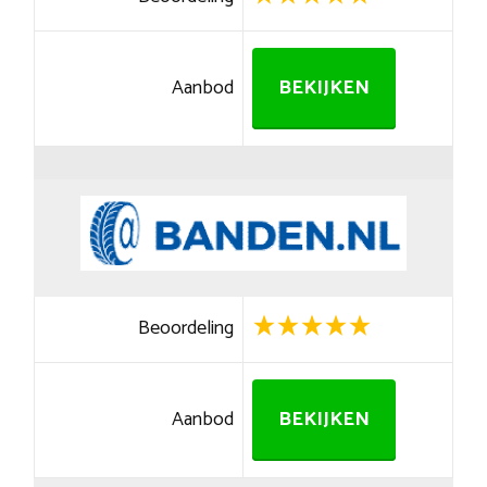
Aanbod
BEKIJKEN
Beoordeling
Aanbod
BEKIJKEN