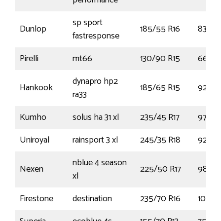
performance
sp sport
Dunlop
185/55 R16
83V
fastresponse
Pirelli
mt66
130/90 R15
66S
dynapro hp2
Hankook
185/65 R15
92T
ra33
Kumho
solus ha 31 xl
235/45 R17
97V
Uniroyal
rainsport 3 xl
245/35 R18
92Y
nblue 4 season
Nexen
225/50 R17
98V
xl
Firestone
destination
235/70 R16
106H