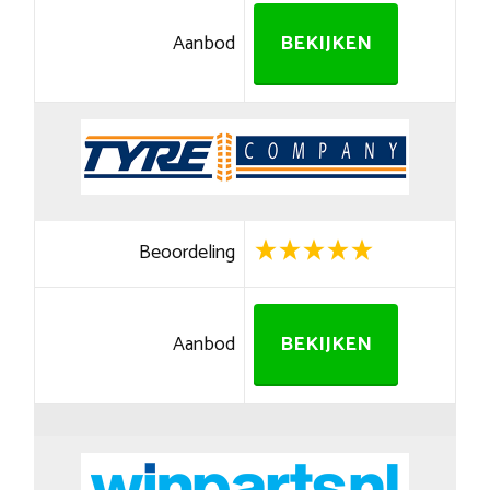
Aanbod
BEKIJKEN
Beoordeling
Aanbod
BEKIJKEN