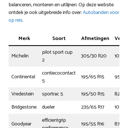
balanceren, monteren en uitlijnen. Op deze website
ontdek je ook uitgebreide info over:
Autobanden voor
op reis
.
Merk
Soort
Afmetingen
Verm
pilot sport cup
Michelin
305/30 R20
103Y
2
contiecocontact
Continental
195/65 R15
95H
5
Vredestein
sportrac 5
195/50 R15
82V
Bridgestone
dueler
235/65 R17
108V
efficientgrip
Goodyear
195/55 R16
87V