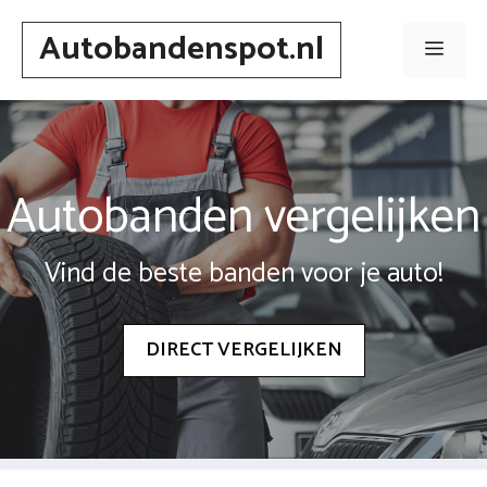
Spring
Autobandenspot.nl
naar
Men
inhoud
Autobanden vergelijken
Vind de beste banden voor je auto!
DIRECT VERGELIJKEN