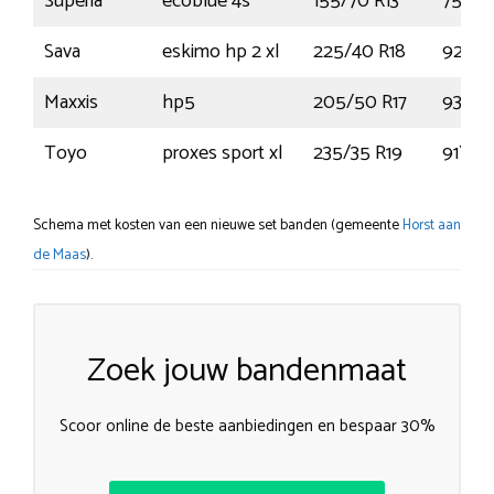
Superia
ecoblue 4s
155/70 R13
75T
Sava
eskimo hp 2 xl
225/40 R18
92V
Maxxis
hp5
205/50 R17
93W
Toyo
proxes sport xl
235/35 R19
91Y
Schema met kosten van een nieuwe set banden (gemeente
Horst aan
de Maas
).
Zoek jouw bandenmaat
Scoor online de beste aanbiedingen en bespaar 30%