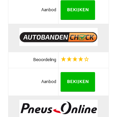
Aanbod
BEKIJKEN
Beoordeling
Aanbod
BEKIJKEN