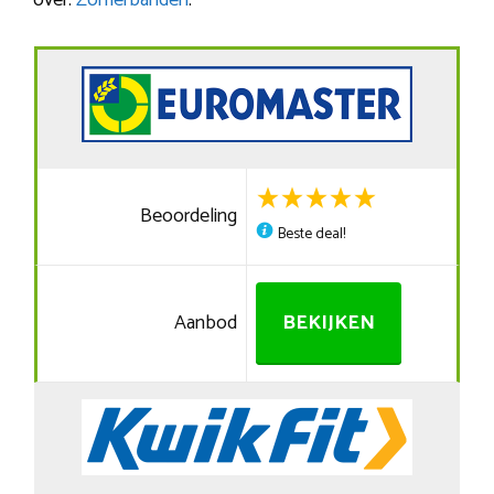
over:
Zomerbanden
.
Beoordeling
Beste deal!
Aanbod
BEKIJKEN