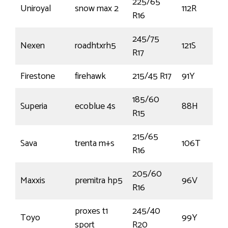
225/65
Uniroyal
snow max 2
112R
R16
245/75
Nexen
roadhtxrh5
121S
R17
Firestone
firehawk
215/45 R17
91Y
185/60
Superia
ecoblue 4s
88H
R15
215/65
Sava
trenta m+s
106T
R16
205/60
Maxxis
premitra hp5
96V
R16
proxes t1
245/40
Toyo
99Y
sport
R20