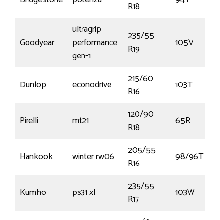
Bridgestone
potenza
94Y
R18
ultragrip
235/55
Goodyear
performance
105V
R19
gen-1
215/60
Dunlop
econodrive
103T
R16
120/90
Pirelli
mt21
65R
R18
205/55
Hankook
winter rw06
98/96T
R16
235/55
Kumho
ps31 xl
103W
R17