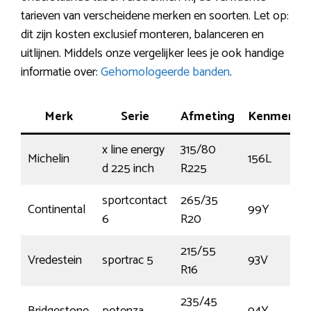
tarieven van verscheidene merken en soorten. Let op:
dit zijn kosten exclusief monteren, balanceren en
uitlijnen. Middels onze vergelijker lees je ook handige
informatie over:
Gehomologeerde banden
.
Merk
Serie
Afmeting
Kenmerk
x line energy
315/80
Michelin
156L
d 225 inch
R225
sportcontact
265/35
Continental
99Y
6
R20
215/55
Vredestein
sportrac 5
93V
R16
235/45