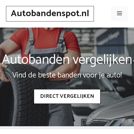
Spring
Autobandenspot.nl
naar
Men
inhoud
Autobanden vergelijken
Vind de beste banden voor je auto!
DIRECT VERGELIJKEN