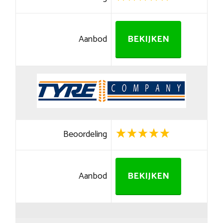
Aanbod
BEKIJKEN
Beoordeling
Aanbod
BEKIJKEN