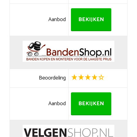
Aanbod
BEKIJKEN
Beoordeling
Aanbod
BEKIJKEN