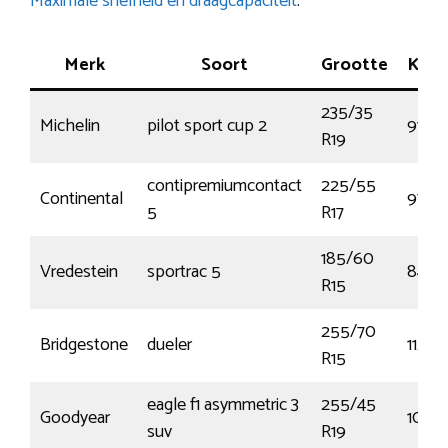
Maximale snelheid en draagcapaciteit
.
Merk
Soort
Grootte
Ken
235/35
Michelin
pilot sport cup 2
91Y
R19
contipremiumcontact
225/55
Continental
97W
5
R17
185/60
Vredestein
sportrac 5
84H
R15
255/70
Bridgestone
dueler
112S
R15
eagle f1 asymmetric 3
255/45
Goodyear
100V
suv
R19