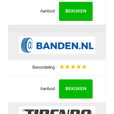
Aanbod
BEKIJKEN
Beoordeling
Aanbod
BEKIJKEN