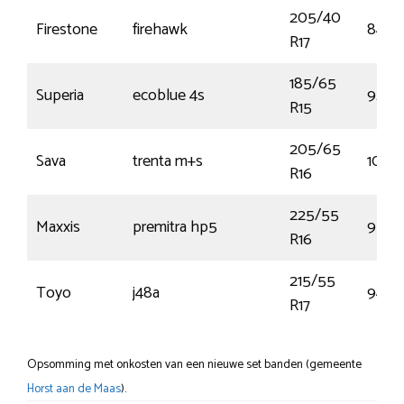
205/40
Firestone
firehawk
84W
R17
185/65
Superia
ecoblue 4s
92T
R15
205/65
Sava
trenta m+s
107T
R16
225/55
Maxxis
premitra hp5
95V
R16
215/55
Toyo
j48a
94V
R17
Opsomming met onkosten van een nieuwe set banden (gemeente
Horst aan de Maas
).