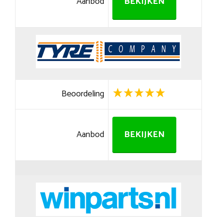
Aanbod
BEKIJKEN
Beoordeling
Aanbod
BEKIJKEN