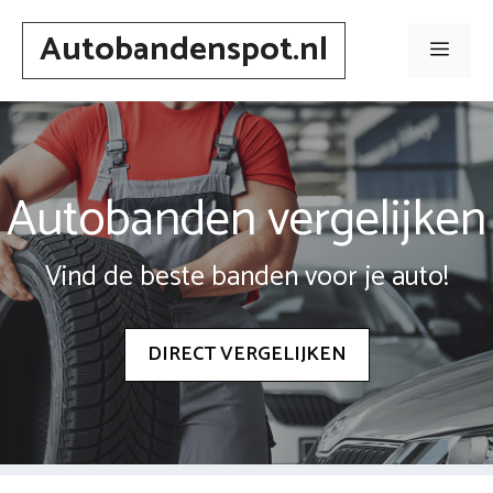
Spring
Autobandenspot.nl
naar
Men
inhoud
Autobanden vergelijken
Vind de beste banden voor je auto!
DIRECT VERGELIJKEN