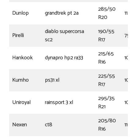
285/50
Dunlop
grandtrek pt 2a
112V
R20
diablo supercorsa
190/55
Pirelli
75W
sc2
R17
215/65
Hankook
dynapro hp2 ra33
102T
R16
225/55
Kumho
ps31 xl
101W
R17
295/35
Uniroyal
rainsport 3 xl
107Y
R21
205/80
Nexen
ct8
110S
R16