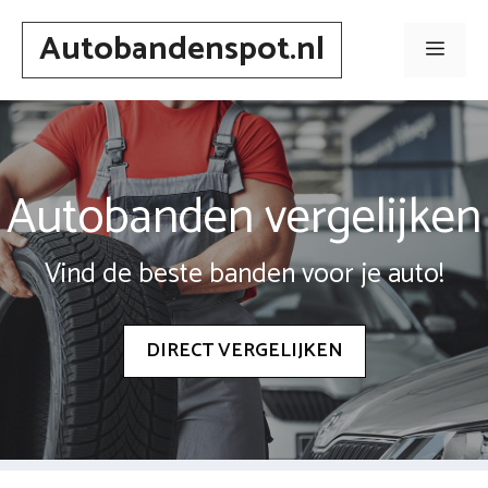
Spring
Autobandenspot.nl
naar
Men
inhoud
Autobanden vergelijken
Vind de beste banden voor je auto!
DIRECT VERGELIJKEN