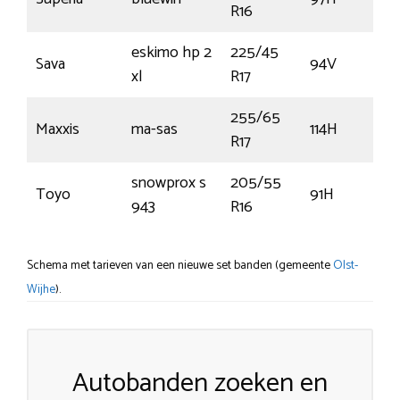
R16
eskimo hp 2
225/45
Sava
94V
xl
R17
255/65
Maxxis
ma-sas
114H
R17
snowprox s
205/55
Toyo
91H
943
R16
Schema met tarieven van een nieuwe set banden (gemeente
Olst-
Wijhe
).
Autobanden zoeken en