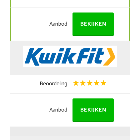
Aanbod
BEKIJKEN
Beoordeling
Aanbod
BEKIJKEN