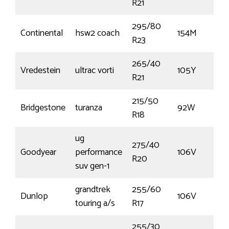
R21
295/80
Continental
hsw2 coach
154M
R23
265/40
Vredestein
ultrac vorti
105Y
R21
215/50
Bridgestone
turanza
92W
R18
ug
275/40
Goodyear
performance
106V
R20
suv gen-1
grandtrek
255/60
Dunlop
106V
touring a/s
R17
255/30