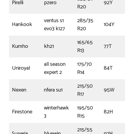
Pirelli
pzero
92Y
R20
ventus s1
285/35
Hankook
104Y
evo3 k127
R20
165/65
Kumho
kh21
77T
R13
all season
175/70
Uniroyal
84T
expert 2
R14
215/50
Nexen
nfera su1
95W
R17
winterhawk
195/50
Firestone
82H
3
R15
215/55
Superia
bluewin
97H