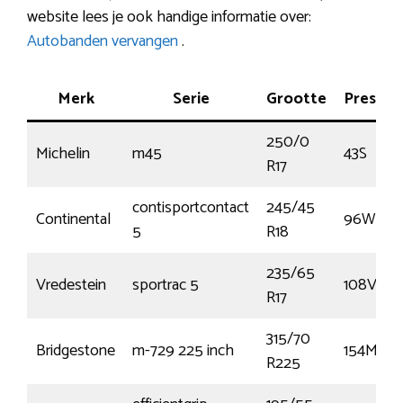
website lees je ook handige informatie over:
Autobanden vervangen
.
Merk
Serie
Grootte
Prestat
250/0
Michelin
m45
43S
R17
contisportcontact
245/45
Continental
96W
5
R18
235/65
Vredestein
sportrac 5
108V
R17
315/70
Bridgestone
m-729 225 inch
154M
R225