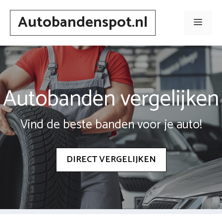
Spring
Autobandenspot.nl
naar
Men
inhoud
Autobanden vergelijken
Vind de beste banden voor je auto!
DIRECT VERGELIJKEN