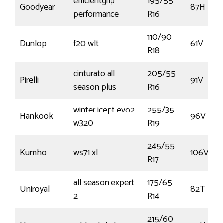
efficientgrip
195/55
Goodyear
87H
performance
R16
110/90
Dunlop
f20 wlt
61V
R18
cinturato all
205/55
Pirelli
91V
season plus
R16
winter icept evo2
255/35
Hankook
96V
w320
R19
245/55
Kumho
ws71 xl
106V
R17
all season expert
175/65
Uniroyal
82T
2
R14
215/60