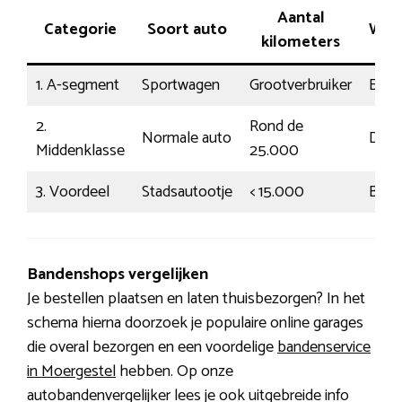
Aantal
Categorie
Soort auto
Weg
kilometers
1. A-segment
Sportwagen
Grootverbruiker
Ener
2.
Rond de
Normale auto
Door
Middenklasse
25.000
3. Voordeel
Stadsautootje
< 15.000
Behe
Bandenshops vergelijken
Je bestellen plaatsen en laten thuisbezorgen? In het
schema hierna doorzoek je populaire online garages
die overal bezorgen en een voordelige
bandenservice
in Moergestel
hebben. Op onze
autobandenvergelijker lees je ook uitgebreide info