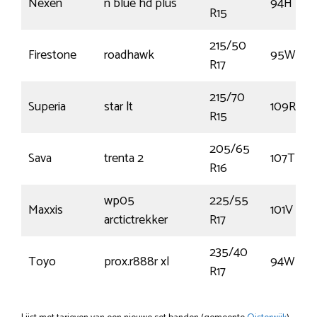
Nexen
n blue hd plus
94H
R15
215/50
Firestone
roadhawk
95W
R17
215/70
Superia
star lt
109R
R15
205/65
Sava
trenta 2
107T
R16
wp05
225/55
Maxxis
101V
arctictrekker
R17
235/40
Toyo
prox.r888r xl
94W
R17