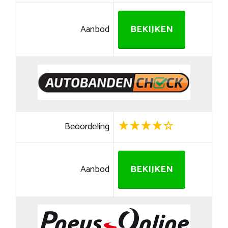
Aanbod
BEKIJKEN
Beoordeling
Aanbod
BEKIJKEN