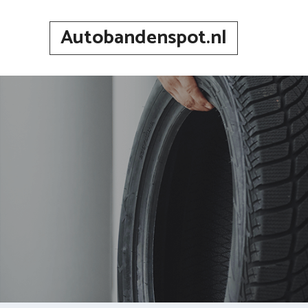
Spring
naar
Autobandenspot.nl
inhoud