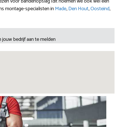
 kiezen voor bandenopslag (dit noemen we ook wel een
ns montage-specialisten in
Made
,
Den Hout
,
Oosteind
,
 jouw bedrijf aan te melden