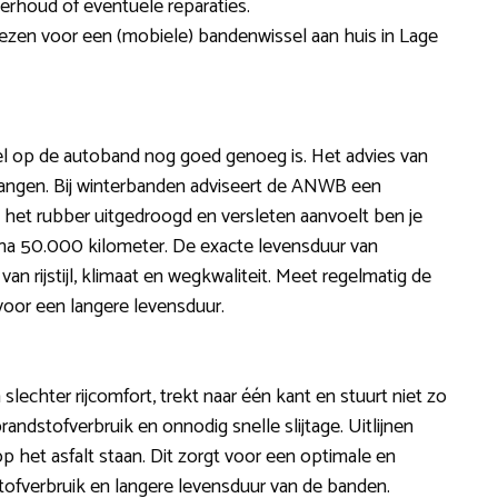
rhoud of eventuele reparaties.
iezen voor een (mobiele) bandenwissel aan huis in Lage
iel op de autoband nog goed genoeg is. Het advies van
ngen. Bij winterbanden adviseert de ANWB een
 het rubber uitgedroogd en versleten aanvoelt ben je
t na 50.000 kilometer. De exacte levensduur van
n rijstijl, klimaat en wegkwaliteit. Meet regelmatig de
oor een langere levensduur.
 slechter rijcomfort, trekt naar één kant en stuurt niet zo
andstofverbruik en onnodig snelle slijtage. Uitlijnen
op het asfalt staan. Dit zorgt voor een optimale en
ofverbruik en langere levensduur van de banden.