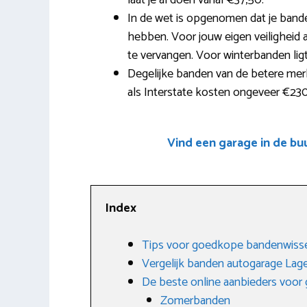
laat je al doen vanaf €37,50.
In de wet is opgenomen dat je band
hebben. Voor jouw eigen veiligheid 
te vervangen. Voor winterbanden ligt
Degelijke banden van de betere mer
als Interstate kosten ongeveer €230
Vind een garage in de b
Index
Tips voor goedkope bandenwiss
Vergelijk banden autogarage La
De beste online aanbieders voo
Zomerbanden