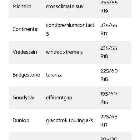
255/55
Michelin
crossclimate suv
111W
R19
contipremiumcontact
235/55
Continental
99
5
R17
235/55
Vredestein
wintrac xtreme s
100
R18
225/60
Bridgestone
turanza
100
R18
195/60
Goodyear
efficientgrip
88
R15
225/65
Dunlop
grandtrek touring a/s
106
R17
305/30