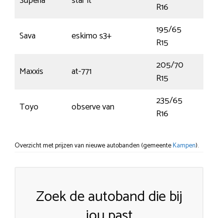
Superia
star lt
107
R16
195/65
Sava
eskimo s3+
91T
R15
205/70
Maxxis
at-771
96
R15
235/65
Toyo
observe van
121S
R16
Overzicht met prijzen van nieuwe autobanden (gemeente
Kampen
).
Zoek de autoband die bij
jou past