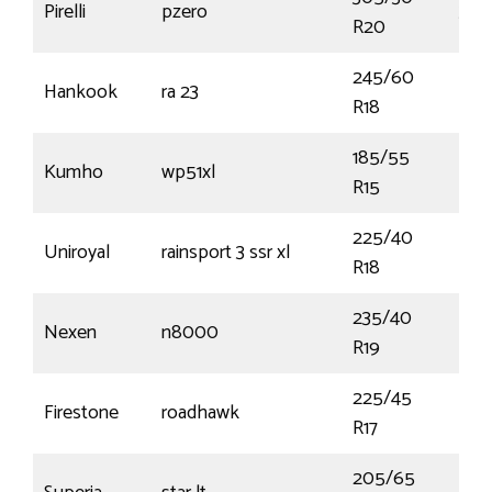
Pirelli
pzero
305
R20
245/60
Hankook
ra 23
105
R18
185/55
Kumho
wp51xl
86
R15
225/40
Uniroyal
rainsport 3 ssr xl
92
R18
235/40
Nexen
n8000
96
R19
225/45
Firestone
roadhawk
94
R17
205/65