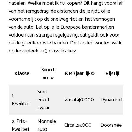
nadelen. Welke moet ik nu kopen? Dit hangt vooral af
van het remgedrag, de afstanden die je rijdt, of je
voornamelijk op de snelweg rijdt en het vermogen
van de auto. Let op: alle Europese bandenmerken
voldoen aan strenge regelgeving, dat geldt ook voor
de de goedkoopste banden. De banden worden vaak
onderverdeeld in 3 classificaties:
Soort
Klasse
KM (jaarlijks)
Rijstijl
P
auto
Snel
1.
en/of
Vanaf 40.000
Dynamisch
1
Kwaliteit
zwaar
2. Prijs-
Normale
Circa 25.000
Doorsnee
€
kwaliteit
auto