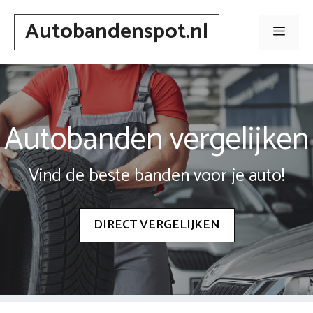
Spring
Autobandenspot.nl
naar
Men
inhoud
Autobanden vergelijken
Vind de beste banden voor je auto!
DIRECT VERGELIJKEN