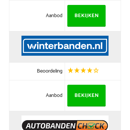
Aanbod
BEKIJKEN
Beoordeling
Aanbod
BEKIJKEN