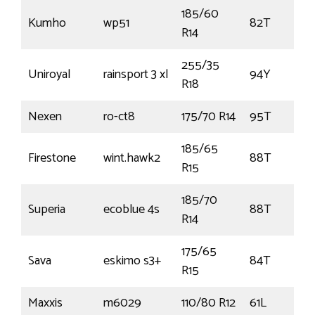
185/60
Kumho
wp51
82T
R14
255/35
Uniroyal
rainsport 3 xl
94Y
R18
Nexen
ro-ct8
175/70 R14
95T
185/65
Firestone
wint.hawk2
88T
R15
185/70
Superia
ecoblue 4s
88T
R14
175/65
Sava
eskimo s3+
84T
R15
Maxxis
m6029
110/80 R12
61L