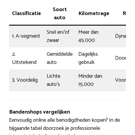
Soort
Classificatie
Kilometrage
Rijsti
auto
Snel en/of
Meer dan
1. A-segment
Dynamis
zwaar
45.000
2.
Gemiddelde
Dagelijks
Doorsne
Uitstekend
auto
gebruik
Lichte
Minder dan
3. Voordelig
Voorspel
auto’s
15.000
Bandenshops vergelijken
Eenvoudig online alle benodigdheden kopen? In de
bijgaande tabel doorzoek je professionele