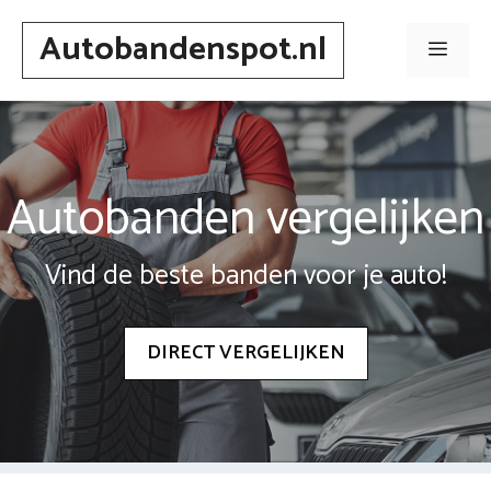
Spring
Autobandenspot.nl
naar
Men
inhoud
Autobanden vergelijken
Vind de beste banden voor je auto!
DIRECT VERGELIJKEN