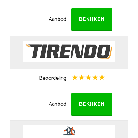
Aanbod
BEKIJKEN
Beoordeling
Aanbod
BEKIJKEN