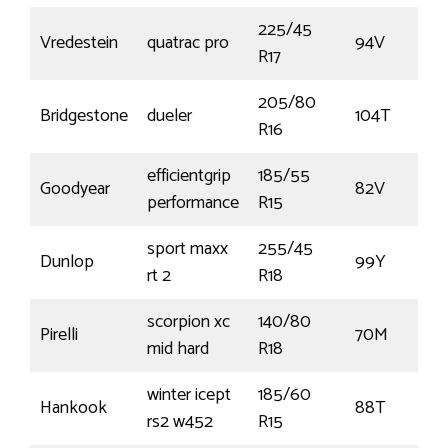
225/45
Vredestein
quatrac pro
94V
R17
205/80
Bridgestone
dueler
104T
R16
efficientgrip
185/55
Goodyear
82V
performance
R15
sport maxx
255/45
Dunlop
99Y
rt 2
R18
scorpion xc
140/80
Pirelli
70M
mid hard
R18
winter icept
185/60
Hankook
88T
rs2 w452
R15