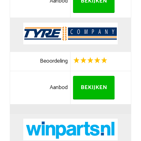
Aanbod
BEKIJKEN
Beoordeling
Aanbod
BEKIJKEN