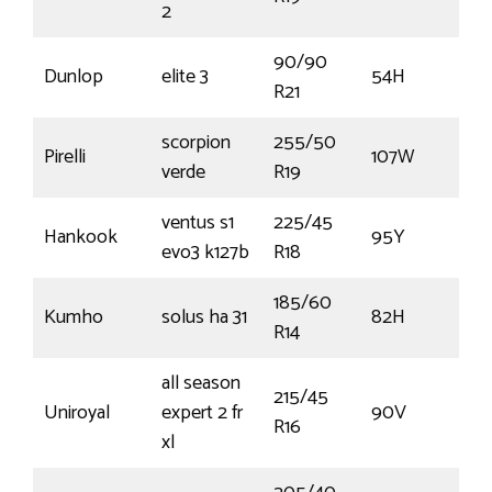
2
90/90
Dunlop
elite 3
54H
€
R21
scorpion
255/50
Pirelli
107W
€
verde
R19
ventus s1
225/45
Hankook
95Y
€1
evo3 k127b
R18
185/60
Kumho
solus ha 31
82H
€
R14
all season
215/45
Uniroyal
expert 2 fr
90V
€
R16
xl