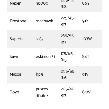
205/40
Nexen
n8000
86Y
€
R18
225/45
Firestone
roadhawk
91Y
€
R17
235/55
Superia
sa37
103W
€
R17
175/65
Sava
eskimo s3+
84T
€
R15
205/55
Maxxis
hp5
91V
€
R16
proxes
205/40
Toyo
84W
€
r888r xl
R17