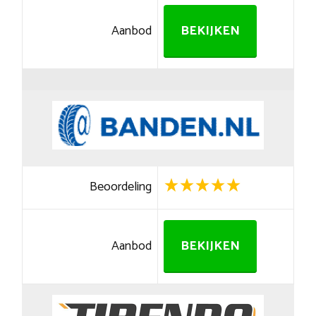
Aanbod
BEKIJKEN
Beoordeling
Aanbod
BEKIJKEN