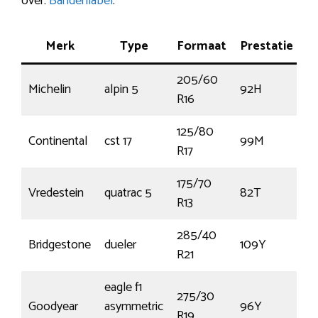
over:
Bandenlabel
.
Merk
Type
Formaat
Prestatie
K
205/60
Michelin
alpin 5
92H
€
R16
125/80
Continental
cst 17
99M
€
R17
175/70
Vredestein
quatrac 5
82T
€
R13
285/40
Bridgestone
dueler
109Y
€
R21
eagle f1
275/30
Goodyear
asymmetric
96Y
€
R19