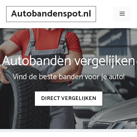
Spring
Autobandenspot.nl
naar
Men
inhoud
Autobanden vergelijken
Vind de beste banden voor je auto!
DIRECT VERGELIJKEN