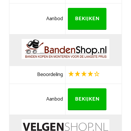
Aanbod
BEKIJKEN
Beoordeling
Aanbod
BEKIJKEN