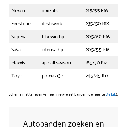
Nexen
npriz 4s
215/55 R16
97V
Firestone
desti.win.xl
235/50 R18
101
Superia
bluewin hp
205/60 R16
96
Sava
intensa hp
205/55 R16
91H
Maxxis
ap2 all season
185/70 R14
92
Toyo
proxes r32
245/45 R17
95
Schema met tarieven van een nieuwe set banden (gemeente
De Bilt
).
Autobanden zoeken en