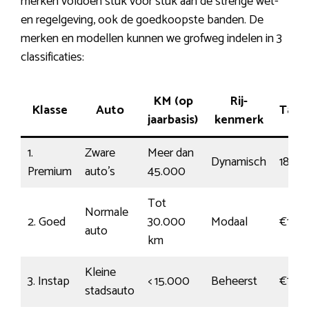
merken voldoen stuk voor stuk aan de strenge wet-
en regelgeving, ook de goedkoopste banden. De
merken en modellen kunnen we grofweg indelen in 3
classificaties:
KM (op
Rij-
Klasse
Auto
Tarie
jaarbasis)
kenmerk
1.
Zware
Meer dan
Dynamisch
181
Premium
auto’s
45.000
Tot
Normale
2. Goed
30.000
Modaal
€100
auto
km
Kleine
3. Instap
< 15.000
Beheerst
€79
stadsauto