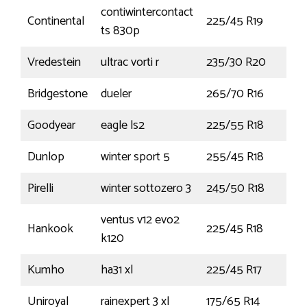
contiwintercontact
Continental
225/45 R19
96
ts 830p
Vredestein
ultrac vorti r
235/30 R20
88
Bridgestone
dueler
265/70 R16
112T
Goodyear
eagle ls2
225/55 R18
97H
Dunlop
winter sport 5
255/45 R18
103
Pirelli
winter sottozero 3
245/50 R18
100
ventus v12 evo2
Hankook
225/45 R18
95
k120
Kumho
ha31 xl
225/45 R17
94V
Uniroyal
rainexpert 3 xl
175/65 R14
86