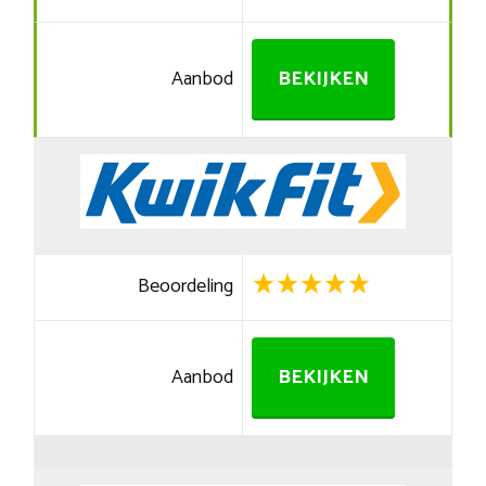
Aanbod
BEKIJKEN
Beoordeling
Aanbod
BEKIJKEN