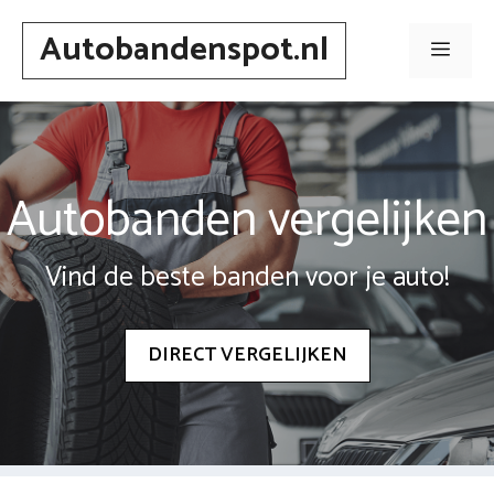
Spring
Autobandenspot.nl
naar
Men
inhoud
Autobanden vergelijken
Vind de beste banden voor je auto!
DIRECT VERGELIJKEN